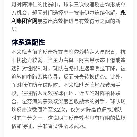
月对阵拜仁的比赛中，球队三次快速反击均形成单
刀机会，却因射门选择单一被诺伊尔连续化解，
永
利集团官网
暴露出高效推进与有效得分之间的断
层。
体系适配性
不来梅当前的反击模式高度依赖特定人员配置，抗
干扰能力较弱。当主力右翼卫阿古恩状态下滑或遭
遇针对性限制时，球队右路推进速率明显下降，被
迫转向中路密集传导，反而丧失转换优势。此外，
面对低位防守球队时，不来梅缺乏阵地战破局手
段，往往陷入无效控球循环。近五轮对阵柏林联
合、霍芬海姆等采取深度回收战术的对手，球队场
均反击次数骤降至3.2次，仅为对阵高位逼抢球队
时的三分之一。这说明其反击效率具有鲜明的情境
依赖特征，并非普适性战术武器。