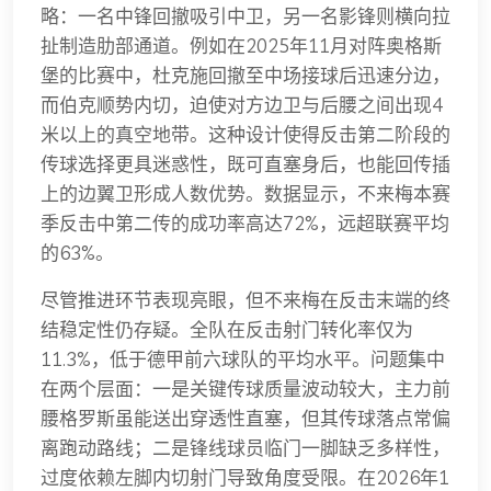
略：一名中锋回撤吸引中卫，另一名影锋则横向拉
扯制造肋部通道。例如在2025年11月对阵奥格斯
堡的比赛中，杜克施回撤至中场接球后迅速分边，
而伯克顺势内切，迫使对方边卫与后腰之间出现4
米以上的真空地带。这种设计使得反击第二阶段的
传球选择更具迷惑性，既可直塞身后，也能回传插
上的边翼卫形成人数优势。数据显示，不来梅本赛
季反击中第二传的成功率高达72%，远超联赛平均
的63%。
尽管推进环节表现亮眼，但不来梅在反击末端的终
结稳定性仍存疑。全队在反击射门转化率仅为
11.3%，低于德甲前六球队的平均水平。问题集中
在两个层面：一是关键传球质量波动较大，主力前
腰格罗斯虽能送出穿透性直塞，但其传球落点常偏
离跑动路线；二是锋线球员临门一脚缺乏多样性，
过度依赖左脚内切射门导致角度受限。在2026年1