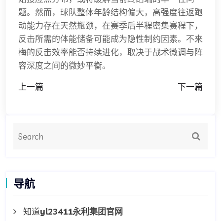
题。然而，球队整体年龄结构偏大，高强度往返跑
动能力存在天然瓶颈，在赛季后半程密集赛程下，
反击所需的体能储备可能成为隐性制约因素。不来
梅的反击效率能否持续进化，取决于战术微调与阵
容深度之间的微妙平衡。
上一篇
下一篇
导航
知道
yl23411永利集团官网