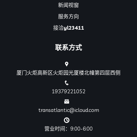
新闻视窗
服务方向
接洽
yl23411
联系方式
厦门火炬高新区火炬园光厦楼北幢第四层西侧
19379221052
transatlantic@icloud.com
营业时间：9:00-6:00