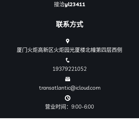
接洽
yl23411
联系方式
厦门火炬高新区火炬园光厦楼北幢第四层西侧
19379221052
transatlantic@icloud.com
营业时间：9:00-6:00
网站地图