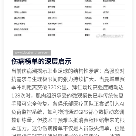
伤病榜单的深层启示
当前伤病潮揭示职业足球的结构性矛盾：高强度对
抗需求与生理极限间的张力持续扩大。当曼城单赛
季冲刺距离突破320公里、拜仁场均高强度跑动达
128次时，肌肉组织承受的微观损伤已非传统恢复
手段可完全修复。各俱乐部医疗团队正尝试引入AI
负荷监控系统，如利物浦通过GPS背心数据动态调
整训练量，但技术干预难以抵消赛程压缩带来的根
本压力。这份伤病榜单不仅是人员缺失清单，更是