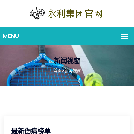
新闻视窗
首页
新闻视窗
最新伤病榜单