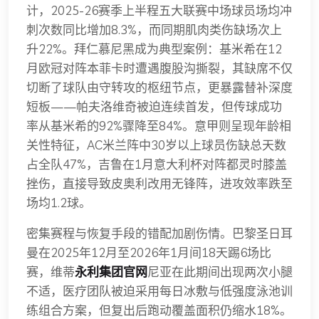
计，2025-26赛季上半程五大联赛中场球员场均冲
刺次数同比增加8.3%，而同期肌肉类伤缺场次上
升22%。拜仁慕尼黑成为典型案例：基米希在12
月欧冠对阵本菲卡时遭遇腹股沟撕裂，其缺席不仅
切断了球队由守转攻的枢纽节点，更暴露替补深度
短板——帕夫洛维奇被迫连续首发，但传球成功
率从基米希的92%骤降至84%。意甲则呈现年龄相
关性特征，AC米兰阵中30岁以上球员伤缺总天数
占全队47%，吉鲁在1月意大利杯对阵都灵时膝盖
挫伤，直接导致皮奥利改用无锋阵，进攻效率跌至
场均1.2球。
密集赛程与恢复手段的错配加剧伤情。巴黎圣日耳
曼在2025年12月至2026年1月间18天踢6场比
赛，维蒂
永利集团官网
尼亚在此期间出现两次小腿
不适，医疗团队被迫采用每日冰敷与低强度泳池训
练组合方案，但复出后跑动覆盖面积仍缩水18%。