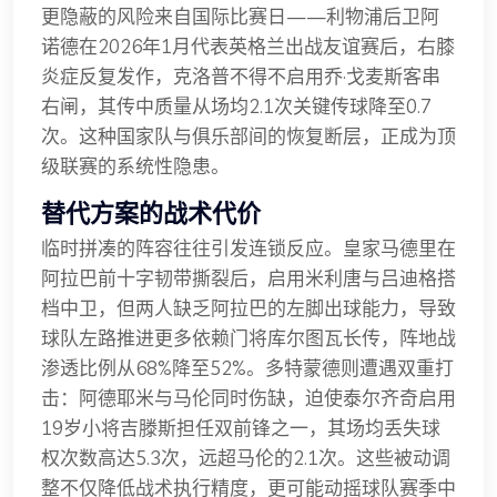
更隐蔽的风险来自国际比赛日——利物浦后卫阿
诺德在2026年1月代表英格兰出战友谊赛后，右膝
炎症反复发作，克洛普不得不启用乔·戈麦斯客串
右闸，其传中质量从场均2.1次关键传球降至0.7
次。这种国家队与俱乐部间的恢复断层，正成为顶
级联赛的系统性隐患。
替代方案的战术代价
临时拼凑的阵容往往引发连锁反应。皇家马德里在
阿拉巴前十字韧带撕裂后，启用米利唐与吕迪格搭
档中卫，但两人缺乏阿拉巴的左脚出球能力，导致
球队左路推进更多依赖门将库尔图瓦长传，阵地战
渗透比例从68%降至52%。多特蒙德则遭遇双重打
击：阿德耶米与马伦同时伤缺，迫使泰尔齐奇启用
19岁小将吉滕斯担任双前锋之一，其场均丢失球
权次数高达5.3次，远超马伦的2.1次。这些被动调
整不仅降低战术执行精度，更可能动摇球队赛季中