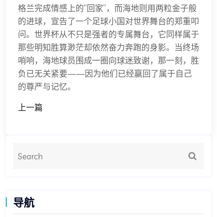
格兰完成情感上的“回家”，而海地则用两粒金子般
的进球，宣告了一个足球小国对世界舞台的郑重叩
问。世界杯从不只是强者的专属舞台，它同样属于
那些明知胜算渺茫却依然奋力奔跑的身影。当终场
哨响，海地球员围成一圈向球迷致谢，那一刻，胜
负已无关紧要——因为他们已经赢回了属于自己
的尊严与记忆。
上一篇
导航