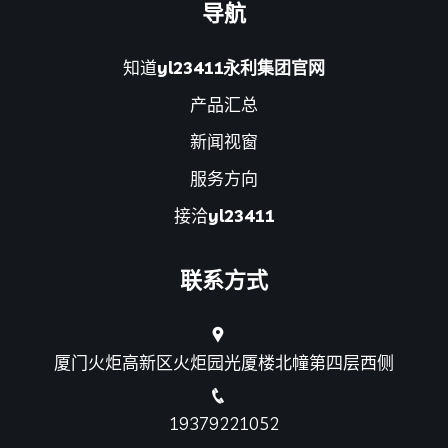
导航
知道
yl23411永利集团官网
产品汇总
新闻视窗
服务方向
接洽
yl23411
联系方式
厦门火炬高新区火炬园光厦楼北幢第四层西侧
19379221052