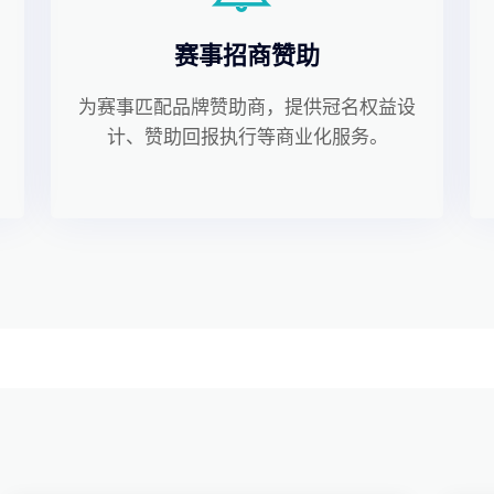
赛事招商赞助
为赛事匹配品牌赞助商，提供冠名权益设
计、赞助回报执行等商业化服务。