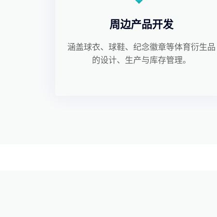
周边产品开发
涵盖球衣、球鞋、纪念徽章等体育衍生品
的设计、生产与库存管理。