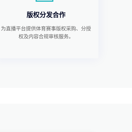
版权分发合作
为直播平台提供体育赛事版权采购、分授
权及内容合规审核服务。