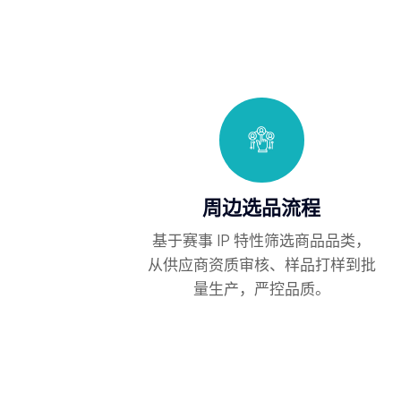
周边选品流程
基于赛事 IP 特性筛选商品品类，
从供应商资质审核、样品打样到批
量生产，严控品质。