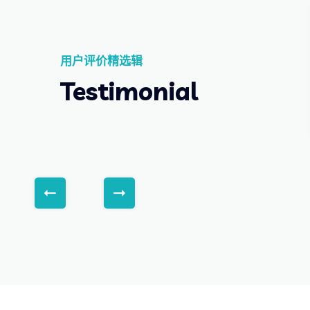
！
第一次现场看足球赛，观众席的应援
用户评价精选辑
慢
灯海太震撼了，和大家一起唱队歌的
Testimonial
瞬间眼泪都下来了😭！
钱向珊