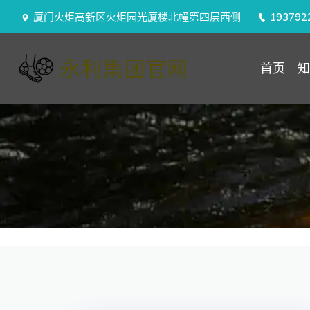
厦门火炬高新区火炬园光厦楼北幢第四层西侧
193792
首页
知