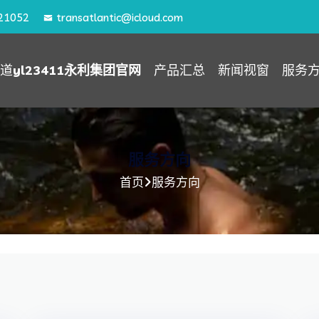
21052
transatlantic@icloud.com
道
yl23411永利集团官网
产品汇总
新闻视窗
服务
服务方向
首页
服务方向