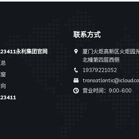
联系方式
l23411永利集团官网
厦门火炬高新区火炬园
北幢第四层西侧
汇总
19379221052
视窗
transatlantic@icloud.
方向
营业时间：9:00-6:00
l23411