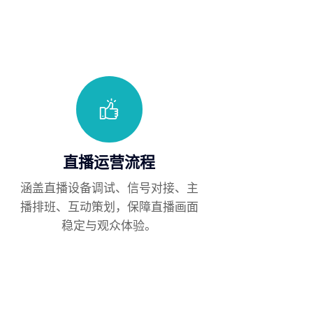
直播运营流程
涵盖直播设备调试、信号对接、主
播排班、互动策划，保障直播画面
稳定与观众体验。