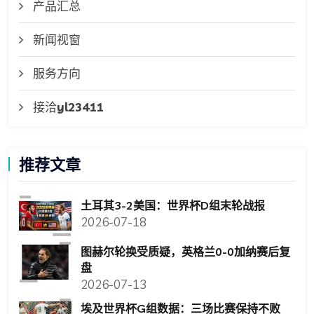
产品汇总
新闻视窗
服务方向
接洽
yl23411
推荐文章
土耳其3-2美国：世界杯D组末轮战报
2026-07-18
图赫尔轮换受质疑，英格兰0-0加纳赛后复
盘
2026-07-13
埃及世界杯G组数据：三场比赛保持不败