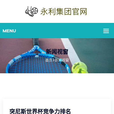
新闻视窗
首页
新闻视窗
突尼斯世界杯竞争力排名