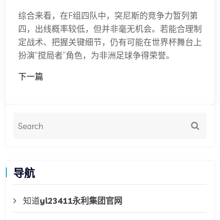
综合来看，在F组四队中，突尼斯的竞争力暂列第
四，出线概率较低，但并非毫无机会。若能合理制
定战术、把握关键细节，仍有可能在世界杯舞台上
扮演“搅局者”角色，为非洲足球争得荣誉。
下一篇
导航
知道
yl23411永利集团官网