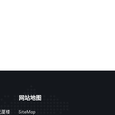
网站地图
光厦楼
SiteMap