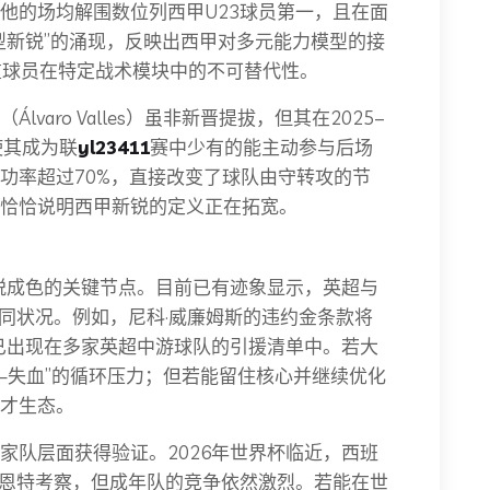
他的场均解围数位列西甲U23球员第一，且在面
型新锐”的涌现，反映出西甲对多元能力模型的接
重球员在特定战术模块中的不可替代性。
aro Valles）虽非新晋提拔，但其在2025–
使其成为联
yl23411
赛中少有的能主动参与后场
功率超过70%，直接改变了球队由守转攻的节
恰恰说明西甲新锐的定义正在拓宽。
新锐成色的关键节点。目前已有迹象显示，英超与
合同状况。例如，尼科·威廉姆斯的违约金条款将
字已出现在多家英超中游球队的引援清单中。若大
—失血”的循环压力；但若能留住核心并继续优化
才生态。
家队层面获得验证。2026年世界杯临近，西班
富恩特考察，但成年队的竞争依然激烈。若能在世