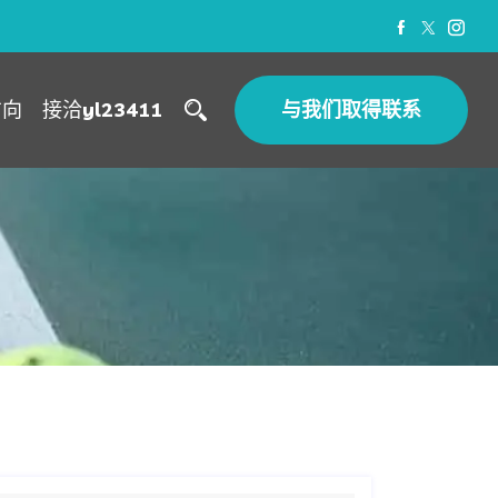
方向
接洽
yl23411
与我们取得联系