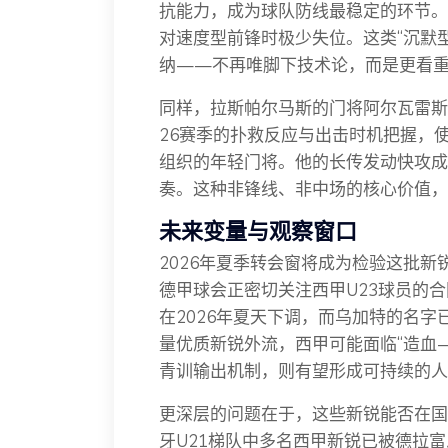
抗能力，成为球队防线最稳定的环节。
对速度型前锋时极少失位。这类“沉默
纳——不再唯脚下技术论，而是更看
同样，拉斯帕尔马斯的门将阿尔瓦雷斯（Álv
26赛季的扑救反应与出击时机把握，
组织的年轻门将。他的长传发动快攻成
奏。这种非锋线、非中场的核心价值，
未来变量与观察窗口
2026年夏季转会窗将成为检验这批
德甲球会正密切关注西甲U23球员的
在2026年夏天下调，而乌加特的名
量优质新锐外流，西甲可能面临“造血
青训输出机制，则有望形成可持续的人
更深层的问题在于，这些新锐能否在国
牙U21梯队中多名西甲新锐已被德拉