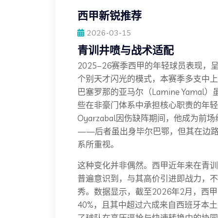
西甲新锐推荐
2026-03-15
青训井喷与战术适配
2025–26赛季西甲的年轻球员表现
个别天才闪光的模式，本赛季多支中上
巴塞罗那的亚马尔（Lamine Yama
些在非豪门体系中承担核心职责的年轻面
Oyarzabal因伤缺阵期间，他成为
——后者虽出身毕尔巴鄂，但其在边
系所重视。
这种变化并非偶然。西甲近年来在青训
普遍意识到，与其高价引进即战力，不
秀。数据显示，截至2026年2月，西甲
40%，且其中超过六成来自西班牙本
了球队在高压逼抢与快速转换中的协同