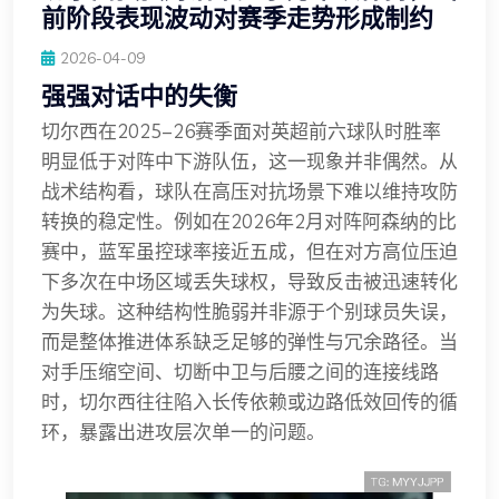
前阶段表现波动对赛季走势形成制约
2026-04-09
强强对话中的失衡
切尔西在2025–26赛季面对英超前六球队时胜率
明显低于对阵中下游队伍，这一现象并非偶然。从
战术结构看，球队在高压对抗场景下难以维持攻防
转换的稳定性。例如在2026年2月对阵阿森纳的比
赛中，蓝军虽控球率接近五成，但在对方高位压迫
下多次在中场区域丢失球权，导致反击被迅速转化
为失球。这种结构性脆弱并非源于个别球员失误，
而是整体推进体系缺乏足够的弹性与冗余路径。当
对手压缩空间、切断中卫与后腰之间的连接线路
时，切尔西往往陷入长传依赖或边路低效回传的循
环，暴露出进攻层次单一的问题。