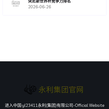
突尼斯世界杯竞争力排名
2026-06-26
进入中国·yl23411永利(集团)有限公司-Official Website