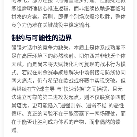
的深化，部分连接节点有望逐步打通。但前提是教
练组需明确核心推进逻辑，而非继续依赖多套临时
拼凑的方案。否则，即便个别场次爆冷取胜，整体
竞争力仍难在关键战役中稳定输出。
制约与可能性的边界
强强对话中的竞争力缺失，本质上是体系成熟度不
足在高压环境下的必然映射。切尔西并非缺乏个体
天赋，而是尚未将天赋转化为可复现的战术行为模
式。若能在剩余赛季聚焦解决中场衔接与防线协同
两大痛点，仍有希望在欧战或杯赛中实现突破。但
若继续在“控球主导”与“快速转换”之间摇摆，且无
法建立可靠的第二进攻发起点，则不仅联赛争四前
景堪忧，更可能陷入“遇强则弱、遇弱不稳”的恶性
循环。真正的考验不在于能否赢下一两场硬仗，而
在于能否让胜利成为体系的产物，而非偶然的馈
赠。