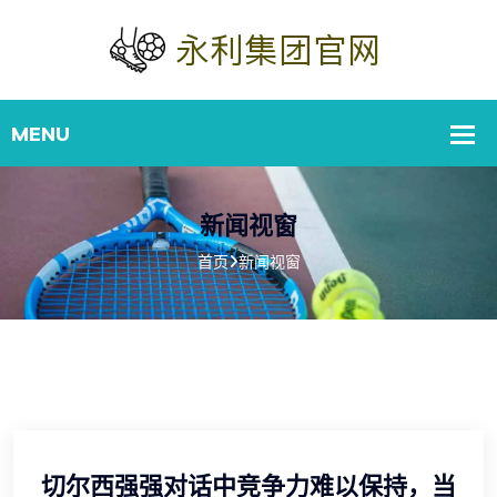
新闻视窗
首页
新闻视窗
切尔西强强对话中竞争力难以保持，当