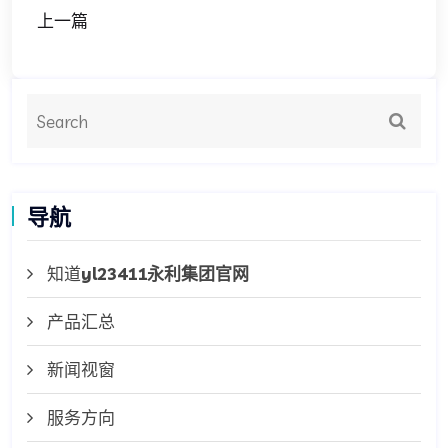
上一篇
导航
知道
yl23411永利集团官网
产品汇总
新闻视窗
服务方向