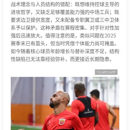
战术理念与人员结构的错配：既想维持控球主导的
进攻哲学，又缺乏足够覆盖能力强的中场工兵；既
要求边卫提供宽度，又未配备专职翼卫或三中卫体
系予以保护。这种矛盾在赛程密集、对手针对性加
强后迅速放大。值得注意的是，类似问题在2025
赛季末已有苗头，但当时凭借个体能力尚可掩盖。
如今随着核心球员年龄增长与替补深度不足，结构
性缺陷已无法靠经验弥补，而更接近长期隐患。