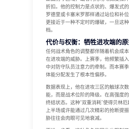
折扣。他的控制力是点状的、爆发式的
罗德里或卡塞米罗那样通过站位和补位
更接近于一种不定时的爆破，一旦这种
档。
代价与权衡：牺牲进攻端的原
任何战术角色的调整都伴随着机会成本
在进攻端的威胁。上赛季，他频繁插入
中对防守队员注意力的牵制。而本赛季
体能分配发生了根本性偏移。
数据表现上，他在进攻三区的触球次数
能，而是战术位阶的降级。在高强度的
终结状态。这种“双重消耗”使得贝林
上半场或许能通过几次精彩的抢断提振
胁往往会肉眼可见地衰减。