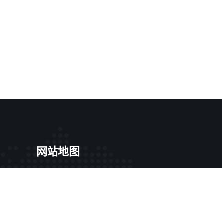
网站地图
光厦楼
SiteMap