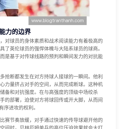
能力的边界
，对球员的身体素质和战术阅读能力有着极高的
具了英伦球员的强悍体魄与大陆系球员的球商。
而是基于对传球线路的预判和瞬间发力的对抗能
多抢断都发生在对方持球人接球的一瞬间。他利
心力量挤占对手的空间，从而完成断球。这种机
储备和对抗强度。在与高强度的顶级中场绞杀
手的部署，迫使对方将球回传或开大脚，从而间
手有序进攻的权利。
比赛节奏放缓，对手通过快速的传导球避开他的
空间时，贝林厄姆单兵的高位压迫效果就会大打