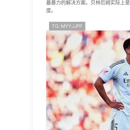
最暴力的解决方案。贝林厄姆实际上是
度。