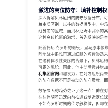
激进的高位防守：填补控制权
深入拆解贝林厄姆的防守数据分布，可
着本质区别。以往的数据模型中，中场
线身前的区域，而贝林厄姆本赛季的高
这种高位抢断的激增，首先反映的是皇
随着托尼·克罗斯的退役，皇马原本依
阵地战中很难再通过细腻的短传渗透来
在这种体系性失序的背景下，贝林厄姆
可踢的尴尬。因此，他主动后撤并增加
利集团官网
和爆发力，在对方组织尚未
的防守数据不再是被动的防守贡献，而
数据层面的趋势佐证了这一点：他在对
往往伴随着迅速向前推进或制造定位球
不如克罗斯时期的传导般稳健，但却在