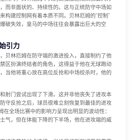
，而非面状的、持续性的。这与正统防守中场如
来构建控制网有着本质不同。贝林厄姆的“控制”
爆破失效，皇马的中场往往会暴露出巨大的空
始引力
，贝林厄姆在防守端的激进投入，直接制约了他
禁区扮演终结者的角色，这得益于他在无球跑动
，当他将重心放在高位反抢和中场绞杀时，他的
和射门尝试出现了下滑。这并非他丧失了进攻本
防守反抢之后，球员很难立刻恢复到最佳的进攻
厄姆在全场比赛中的影响力呈现出明显的波动性：
士气，但在体能下降的下半场，他在进攻端的威