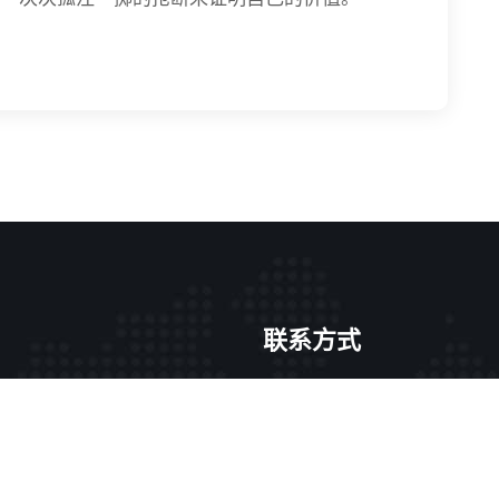
联系方式
l23411永利集团官网
厦门火炬高新区火炬园
北幢第四层西侧
汇总
19379221052
视窗