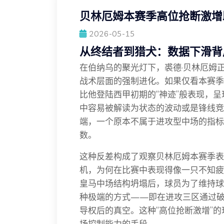
贝林厄姆本赛季高位抢断激增
2026-05-15
从终结者到猎犬：数据下滑背
在伯纳乌的聚光灯下，裘德·贝林厄姆
战术层面的强制进化。如果仅看本赛季
比他登陆西甲初期的“神迹”般表现，
中容易被解读为状态的波动或是锋线竞
端，一个原本不属于进攻型中场的指
数。
这种反差构成了观察贝林厄姆本赛季表
机，为何在比赛中表现得像一只不知疲
皇马中场结构坍塌后，球员为了维持球
种极端的方式——即在进攻三区通过
导权后的真空。这种“高位抢断激增”
场控制能力的手段。