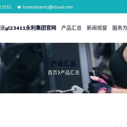
21052
transatlantic@icloud.com
道
yl23411永利集团官网
产品汇总
新闻视窗
服务
产品汇总
首页
产品汇总