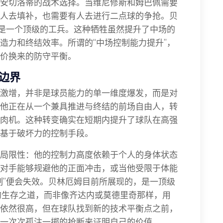
安切洛蒂的战术选择。当维尼修斯和姆巴佩需要
人去填补，也需要有人去进行二点球的争抢。贝
他是一个顶级的工兵。这种牺牲虽然提升了中场的
造力和终结效率。所谓的“中场控制能力提升”，
价换来的防守平衡。
边界
激增，并非是球员能力的单一维度爆发，而是对
他正在从一个兼具推进与终结的前场自由人，转
肉机。这种转变确实在短期内提升了球队在高强
基于破坏力的控制手段。
局限性：他的控制力高度依赖于个人的身体状态
对手能够规避他的正面冲击，或当他受限于体能
制”便会失效。贝林厄姆目前所展现的，是一顶级
困境下的生存之道，而非像齐达内或莫德里奇那样，用
依然很高，但在球队找到新的技术平衡点之前，
一次次孤注一掷的抢断来证明自己的价值。