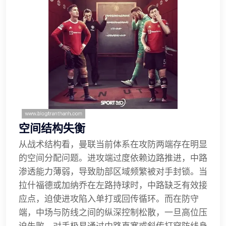
空间结构失衡
从战术结构看，曼联当前体系在攻防两端存在明显
的空间分配问题。进攻端过度依赖边路推进，中路
渗透能力薄弱，导致肋部区域频繁被对手封锁。当
拉什福德或加纳乔在左路持球时，中路缺乏有效接
应点，迫使进攻陷入单打或回传循环。而在防守
端，中场与防线之间的纵深控制松散，一旦高位压
迫失败，对手极易通过中路直塞或斜传打穿防线身