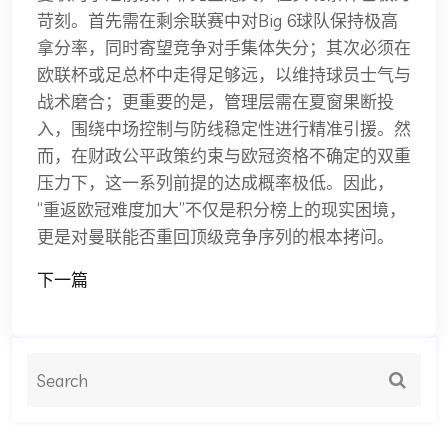
苛刻。首先需在剩余联赛中对Big 6球队保持极高
拿分率，同时寄望竞争对手集体失分；其次必须在
欧联杯或足总杯中走得足够远，以维持球员士气与
战术磨合；更重要的是，管理层需在夏窗果断投
入，围绕中场控制与防线稳定性进行精准引援。然
而，在财政公平政策约束与欧冠资格不确定的双重
压力下，这一系列前提的达成概率极低。因此，
“重返欧冠难度加大”不仅是积分榜上的现实困境，
更是对曼联能否重回顶级竞争序列的根本拷问。
下一篇