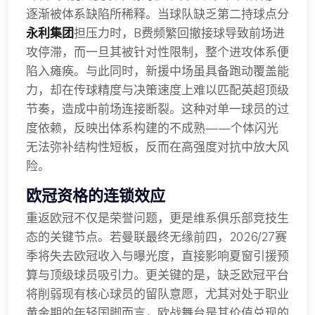
逐渐被体系缺陷所稀释。当球队缺乏第二持球点分
永利集团
担压力时，B费频繁回撤接球导致前场进
攻停滞，而一旦其被针对性限制，整个进攻体系便
陷入瘫痪。与此同时，新援中场虽具备跑动覆盖能
力，却在传球精度与决策速度上难以匹配英超顶级
节奏，造成中前场连接断裂。这种对单一球员的过
度依赖，反映出体系构建的不成熟——个体闪光
无法弥补结构性短板，反而在高强度对抗中放大风
险。
欧冠资格的连锁效应
重返欧冠不仅是荣誉问题，更是维系俱乐部竞技生
态的关键节点。若曼联最终无缘前四，2026/27赛
季将失去欧冠收入与曝光度，直接影响夏窗引援预
算与顶级球员吸引力。更关键的是，缺乏欧冠平台
将削弱现有核心球员的留队意愿，尤其对处于职业
黄金期的年轻国脚而言，欧战舞台是其价值兑现的