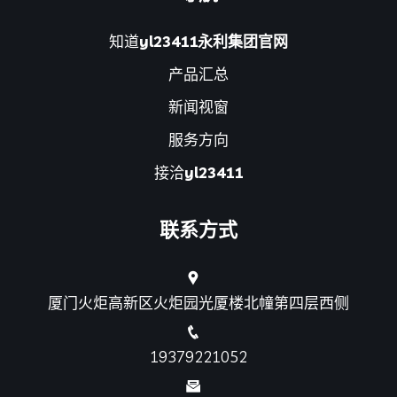
知道
yl23411永利集团官网
产品汇总
新闻视窗
服务方向
接洽
yl23411
联系方式
厦门火炬高新区火炬园光厦楼北幢第四层西侧
19379221052