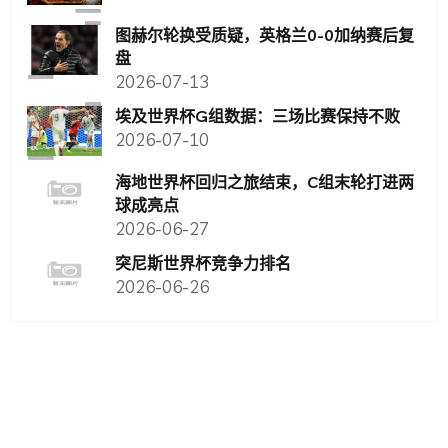
图赫尔轮换受质疑，英格兰0-0加纳赛后复
盘
2026-07-13
埃及世界杯G组数据：三场比赛保持不败
2026-07-10
海地世界杯回归之旅结束，C组末轮打进两
球成亮点
2026-06-27
突尼斯世界杯竞争力排名
2026-06-26