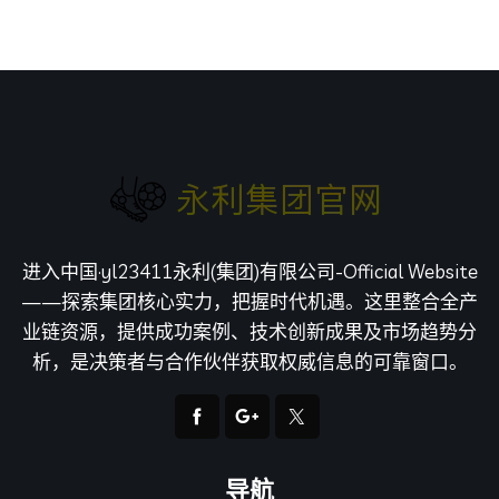
进入中国·yl23411永利(集团)有限公司-Official Website
——探索集团核心实力，把握时代机遇。这里整合全产
业链资源，提供成功案例、技术创新成果及市场趋势分
析，是决策者与合作伙伴获取权威信息的可靠窗口。
导航