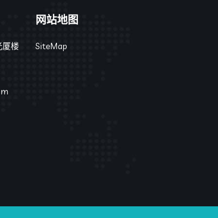
网站地图
光厦楼
SiteMap
com