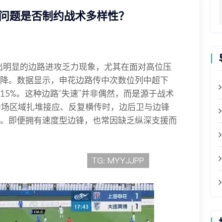
问题是否制约战术多样性？
现出明显的边路进攻乏力现象，尤其在面对高位压
降。数据显示，申花边路传中次数位列中超下
5%。这种边路“失速”并非偶然，而是源于战术
中场区域扎堆接应、反复横传时，边后卫与边锋
。即便拥有速度型边锋，也常因缺乏纵深支援而