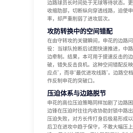
边路球员长时间处于无球等待状态。更
收缩肋部，切断纵向穿透线路，迫使申
率，却严重削弱了进攻层次。
攻防转换中的空间错配
在由守转攻的关键瞬间，申花的边路问
役：当球队抢断后试图快速推进，中路
边牵制。结果，本可用于提速反击的边
破，错失反击良机。这种空间错配反映
应点”，而非“最优进攻线路”。边路
作反制申花的突破口。
压迫体系与边路脱节
申花的高位压迫策略同样加剧了边路困境
边锋在压迫时往往内收协助封锁中路出
压迫失败，对方长传打身后极易形成以
后卫在进攻中趋于保守，不敢大幅压上