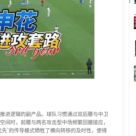
推进逻辑的副产品。球队习惯通过双后腰与中卫
空间时，前腰与两名攻击型中场频繁回撤接应，
优先”的传导模式牺牲了横向转移的及时性，使得