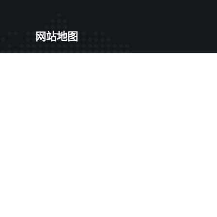
网站地图
光厦楼
SiteMap
com