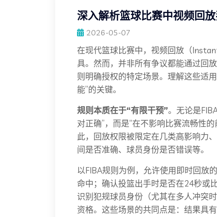
深入解析篮球比赛中视频回放
2026-05-07
在现代篮球比赛中，视频回放（Instan
具。然而，并非所有争议都能通过回
则明确授权的特定场景。理解这些适用
能”的关键。
规则本质在于“有限干预”
。无论是FI
对正确”，而是“在不影响比赛流畅性
此，回放权限被限定在几类高影响力、
间是否准确、球员身份是否错误等。
以FIBA规则为例，允许使用即时回
命中；确认投篮出手时是否在24秒或
识别犯规球员身份（尤其在多人冲突时
资格。这些场景的共同点是：结果具有