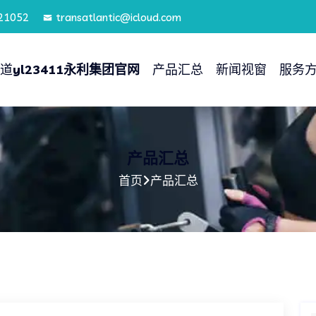
21052
transatlantic@icloud.com
道
yl23411永利集团官网
产品汇总
新闻视窗
服务
产品汇总
首页
产品汇总