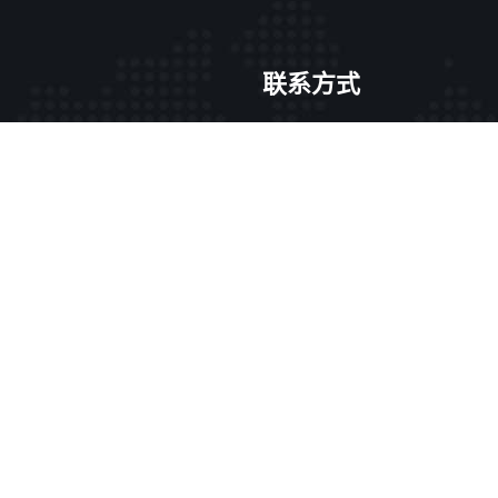
联系方式
l23411永利集团官网
厦门火炬高新区火炬园
北幢第四层西侧
汇总
19379221052
视窗
transatlantic@icloud.
方向
营业时间：9:00-6:00
l23411