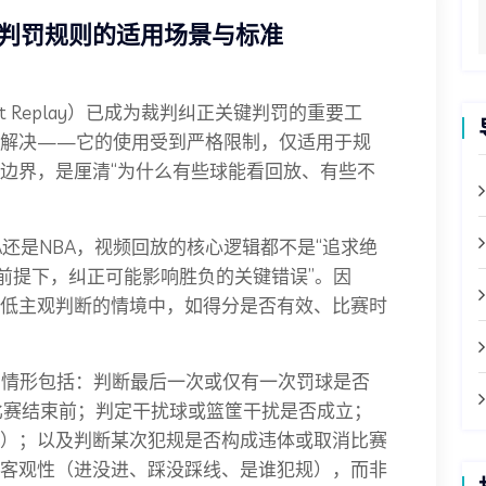
判罚规则的适用场景与标准
t Replay）已成为裁判纠正关键判罚的重要工
放解决——它的使用受到严格限制，仅适用于规
边界，是厘清“为什么有些球能看回放、有些不
BA还是NBA，视频回放的核心逻辑都不是“追求绝
的前提下，纠正可能影响胜负的关键错误”。因
低主观判断的情境中，如得分是否有效、比赛时
放的情形包括：判断最后一次或仅有一次罚球是否
比赛结束前；判定干扰球或篮筐干扰是否成立；
）；以及判断某次犯规是否构成违体或取消比赛
客观性（进没进、踩没踩线、是谁犯规），而非