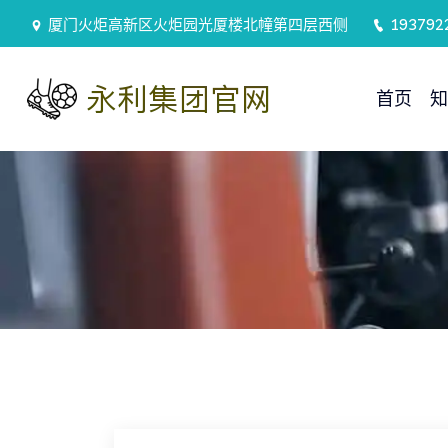
厦门火炬高新区火炬园光厦楼北幢第四层西侧
193792
首页
知