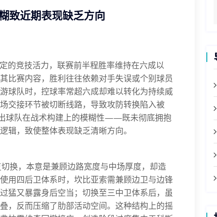
糊致近期表现缺乏方向
出一定的竞技活力，联赛前半程胜率维持在六成以
其比赛内容，胜利往往依赖对手失误或个别球员
游球队时，控球率常超六成却难以转化为持续威
场交接环节被切断线路，导致攻防转换陷入被
露出球队在战术构建上的模糊性——既未彻底拥抱
逻辑，致使整体表现缺乏清晰方向。
间反复切换，本意是兼顾边路宽度与中场厚度，却造
使用四后卫体系时，坎比亚索需兼顾边卫与边锋
过猛又暴露身后空当；切换至三中卫体系后，虽
叠，反而压缩了肋部活动空间。这种结构上的摇