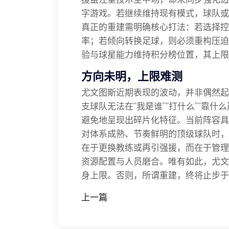
字游戏。若继续维持现有模式，球队或
真正的重建需明确核心打法：若选择控
率；若倾向转换足球，则必须重构压迫
验与球星能力维持积分榜位置，其上限
方向未明，上限难测
尤文图斯近期表现的波动，并非偶然起
支球队无法在“我是谁”“打什么”“靠
避免地呈现出碎片化特征。当前阵容具
对体系成熟、节奏鲜明的顶级球队时，
在于更换教练或再引强援，而在于管理
资源配置与人员磨合。唯有如此，尤文
身上限。否则，所谓重建，终将止步于
上一篇