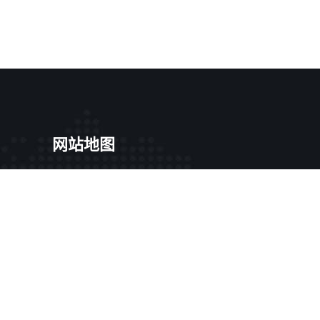
网站地图
光厦楼
SiteMap
com