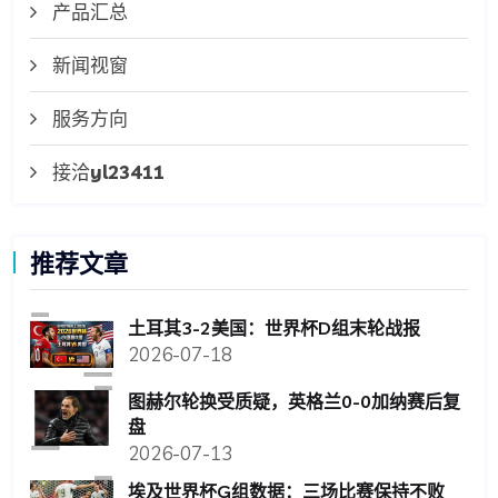
产品汇总
新闻视窗
服务方向
接洽
yl23411
推荐文章
土耳其3-2美国：世界杯D组末轮战报
2026-07-18
图赫尔轮换受质疑，英格兰0-0加纳赛后复
盘
2026-07-13
埃及世界杯G组数据：三场比赛保持不败