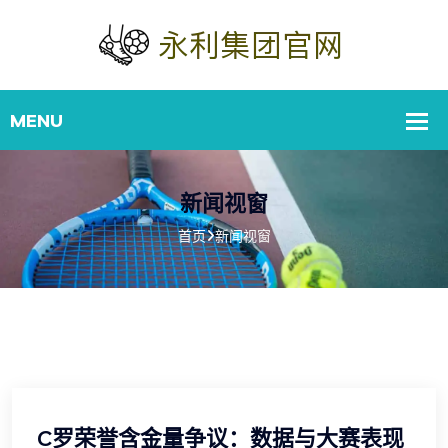
新闻视窗
首页
新闻视窗
C罗荣誉含金量争议：数据与大赛表现