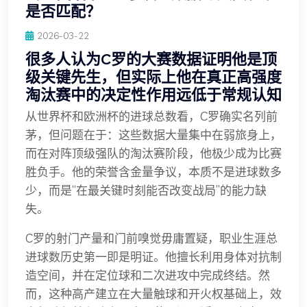
是否匹配？
2026-03-22
很多人认为C罗的大赛数据证明他是顶
级关键先生，但实际上他在真正高强度
淘汰赛中的决定性作用远低于常规认知
从世界杯和欧洲杯的进球总数看，C罗确实名列前
茅，但问题在于：这些数据大量集中在弱旅身上，
而在对阵顶级强队的淘汰赛阶段，他极少成为比赛
胜负手。他的荣誉含金量争议，本质不是进球数多
少，而是“在最关键时刻能否改变战局”的能力缺
失。
C罗的射门产量和门前嗅觉毋庸置疑，职业生涯总
进球数历史第一即是明证。他擅长利用身体对抗制
造空间，并在定位球和二次进攻中完成终结。然
而，这种高产建立在大量触球和开火权基础上，效