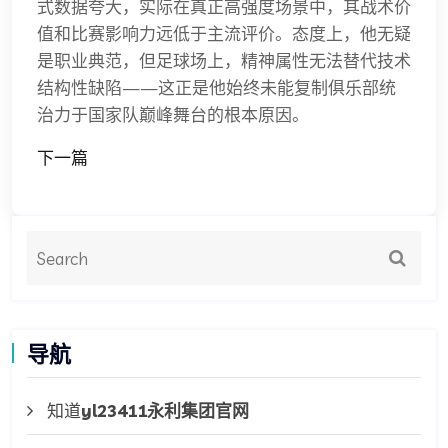
式数据夸大，实际在真正高强度场景中，其战术价
值和比赛影响力远低于主流评价。态度上，他无疑
是职业典范，但足球场上，精神属性无法替代技术
结构性缺陷——这正是他始终未能复制俱乐部统
治力于国家队巅峰舞台的根本原因。
下一篇
导航
知道
yl23411永利集团官网