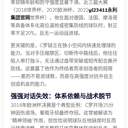
率却随年龄和防守强度显著下滑。近三届大赛
（2018世界杯、2020欧洲杯、2022
yl23411永利
集团官网
世界杯），他在面对德国、法国、摩洛哥
等具备体系化高位逼抢或密集防线的球队时，射正
率不足20%，且无一运动战进球。
更关键的是，C罗缺乏在狭小空间内快速处理球的
能力。当对手压缩禁区、切断传中路线后，他往往
陷入单打独斗，无法通过盘带突破或短传配合撕开
防线。这暴露了他作为终结者而非创造者的局限
——差的不是进球数，而是在高强度对抗中自主
创造机会的能力。
强强对话失效：体系依赖与战术脱节
2016年欧洲杯决赛是个典型反例：C罗开场25分
钟因伤退场，葡萄牙却最终夺冠。这常被解读为
“精神领袖”作用，但恰恰说明球队在他缺席时反而