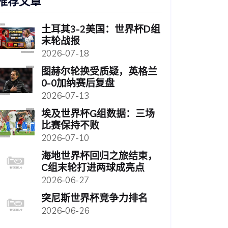
推荐文章
土耳其3-2美国：世界杯D组
末轮战报
2026-07-18
图赫尔轮换受质疑，英格兰
0-0加纳赛后复盘
2026-07-13
埃及世界杯G组数据：三场
比赛保持不败
2026-07-10
海地世界杯回归之旅结束，
C组末轮打进两球成亮点
2026-06-27
突尼斯世界杯竞争力排名
2026-06-26