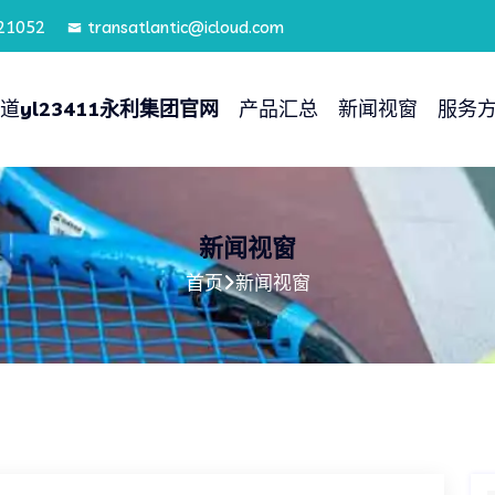
21052
transatlantic@icloud.com
道
yl23411永利集团官网
产品汇总
新闻视窗
服务
新闻视窗
首页
新闻视窗