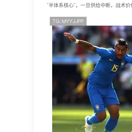
“半体系核心”，一旦供给中断，战术