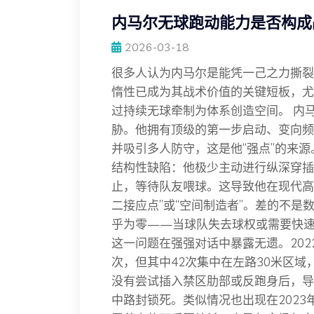
内马尔无球跑动能力是否构成
2026-03-18
很多人认为内马尔是能凭一己之力撕裂
惰性已成为其战术价值的关键短板，尤
过持续无球牵制为体系创造空间。 内
胁。他拥有顶级的第一步启动、变向频
并吸引多人防守，这是他“强点”的来
结构性缺陷：他极少主动进行纵深穿插
止，等待队友喂球。这导致他在现代高
二接应点”或“空间制造者”。差的不
乎为零——当球队失去球权或需要快速
这一问题在强强对话中暴露无遗。202
次，但其中42次集中在左路30米区域
没有尝试插入禁区肋部或反跑身后，导
中路封锁死。类似情况也出现在202