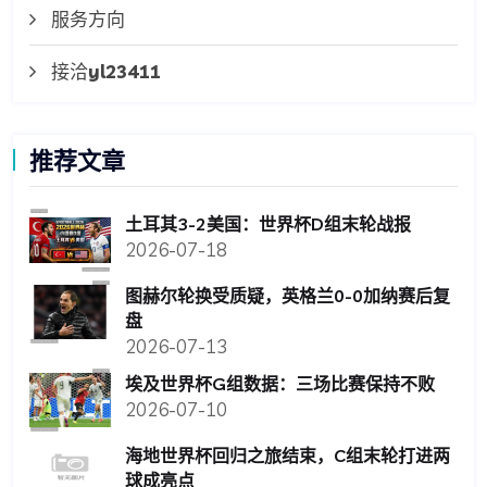
服务方向
接洽
yl23411
推荐文章
土耳其3-2美国：世界杯D组末轮战报
2026-07-18
图赫尔轮换受质疑，英格兰0-0加纳赛后复
盘
2026-07-13
埃及世界杯G组数据：三场比赛保持不败
2026-07-10
海地世界杯回归之旅结束，C组末轮打进两
球成亮点