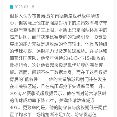
2026-03-18
很多人认为布鲁诺·费尔南德斯是世界级中场核
心，但实际上他在高强度对抗下的决策效率与防守
贡献严重限制了其上限，本质上只是强队体系中的
高产拼图，而非决定比赛走向的顶级引擎。 B费最
突出的能力无疑是进攻端的全面输出：他具备顶级
的传球视野、远射能力以及定位球威胁。在曼联和
葡萄牙国家队，他常年保持20+进球与15+助攻的
数据组合，这让他看起来像是现代前腰的完美模
板。然而，问题不在于数据本身，而在于这些数据
背后的“低效性”——他的大量触球和射门往往发生
在非关键区域，且在高压逼抢下失误率显著上升。
2023/24赛季英超数据显示，他在面对前六球队时
的传球成功率下降7.2%，关键传球数锐减近
40%。更致命的是，他的防守参与度长期低于同位
置平均水平：场均抢断不足1次，防守贡献值