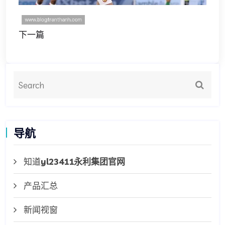
下一篇
导航
知道
yl23411永利集团官网
产品汇总
新闻视窗