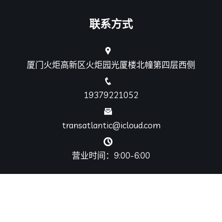
联系方式
厦门火炬高新区火炬园光厦楼北幢第四层西侧
19379221052
transatlantic@icloud.com
营业时间：9:00-6:00
网站地图
SiteMap