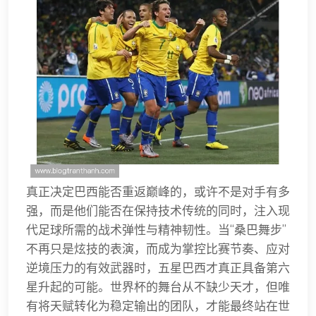
真正决定巴西能否重返巅峰的，或许不是对手有多
强，而是他们能否在保持技术传统的同时，注入现
代足球所需的战术弹性与精神韧性。当“桑巴舞步”
不再只是炫技的表演，而成为掌控比赛节奏、应对
逆境压力的有效武器时，五星巴西才真正具备第六
星升起的可能。世界杯的舞台从不缺少天才，但唯
有将天赋转化为稳定输出的团队，才能最终站在世