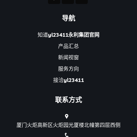
导航
知道
yl23411永利集团官网
产品汇总
新闻视窗
服务方向
接洽
yl23411
联系方式
厦门火炬高新区火炬园光厦楼北幢第四层西侧