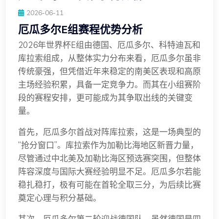
2026-06-11
厄瓜多尔E组赛程优势分析
2026年世界杯E组由德国、厄瓜多尔、科特迪瓦和
库拉索组成，从整体实力分布来看，厄瓜多尔虽非
传统豪强，但凭借近年来稳定的南美区表现和高原
主场经验积累，具备一定竞争力。而其在小组赛阶
段的赛程安排，更可能成为其争取出线的关键变
量。
首先，厄瓜多尔首战对阵库拉索，这是一场典型的
“抢分窗口”。库拉索作为加勒比海地区新晋力量，
尽管通过中北美及加勒比海区预选赛突围，但整体
阵容深度与国际大赛经验明显不足。厄瓜多尔若能
稳扎稳打，极有可能在首轮全取三分，为后续比赛
奠定心理与积分基础。
其次，厄瓜多尔第二轮迎战德国队。虽然德国是四