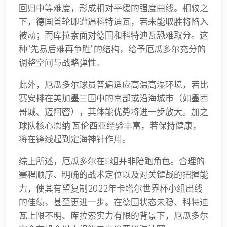
回归中等难度，形成相对平缓的强度曲线。相较之
下，德国首轮即遭遇科特迪瓦，若未能取胜将陷入
被动；而库拉索面对德国和科特迪瓦恐难取分。这
种“先易后难再争胜”的结构，给予厄瓜多尔充分的
调整空间与战略弹性。
此外，厄瓜多尔球员普遍适应高温高湿环境，若比
赛安排在美加墨三国中的南部或沿海城市（如墨西
哥城、迈阿密），其体能优势将进一步放大。加之
球队核心恩纳·瓦伦西亚经验丰富，若保持健康，
将在锋线起到定海神针作用。
综上所述，厄瓜多尔在E组并非陪跑角色。合理的
赛程顺序、明确的战术定位以及对关键战的把握能
力，使其有望复制2022年卡塔尔世界杯小组出线
的佳绩，甚至更进一步。在德国状态未稳、科特迪
瓦上限不明、库拉索实力有限的背景下，厄瓜多尔