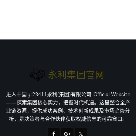
进入中国·yl23411永利(集团)有限公司-Official Website
——探索集团核心实力，把握时代机遇。这里整合全产
业链资源，提供成功案例、技术创新成果及市场趋势分
析，是决策者与合作伙伴获取权威信息的可靠窗口。