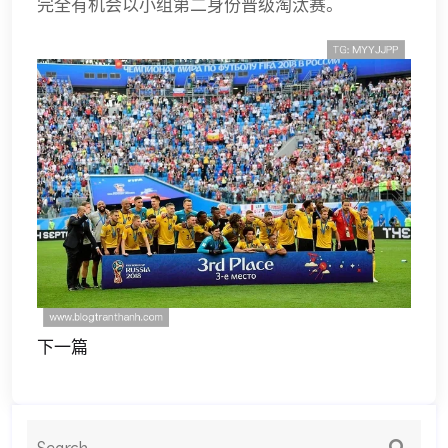
完全有机会以小组第二身份晋级淘汰赛。
下一篇