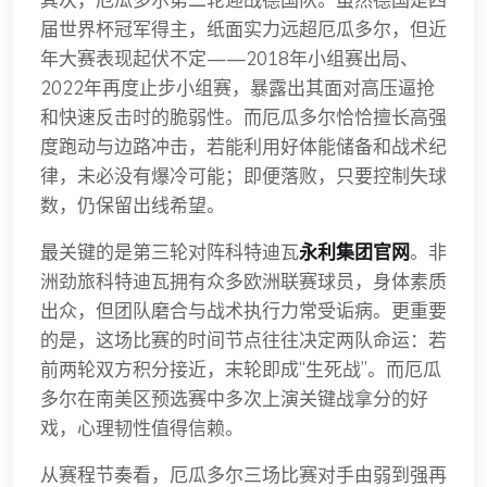
届世界杯冠军得主，纸面实力远超厄瓜多尔，但近
年大赛表现起伏不定——2018年小组赛出局、
2022年再度止步小组赛，暴露出其面对高压逼抢
和快速反击时的脆弱性。而厄瓜多尔恰恰擅长高强
度跑动与边路冲击，若能利用好体能储备和战术纪
律，未必没有爆冷可能；即便落败，只要控制失球
数，仍保留出线希望。
最关键的是第三轮对阵科特迪瓦
永利集团官网
。非
洲劲旅科特迪瓦拥有众多欧洲联赛球员，身体素质
出众，但团队磨合与战术执行力常受诟病。更重要
的是，这场比赛的时间节点往往决定两队命运：若
前两轮双方积分接近，末轮即成“生死战”。而厄瓜
多尔在南美区预选赛中多次上演关键战拿分的好
戏，心理韧性值得信赖。
从赛程节奏看，厄瓜多尔三场比赛对手由弱到强再