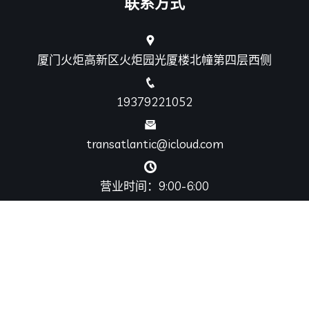
联系方式
厦门火炬高新区火炬园光厦楼北幢第四层西侧
19379221052
transatlantic@icloud.com
营业时间：9:00-6:00
网站地图
SiteMap