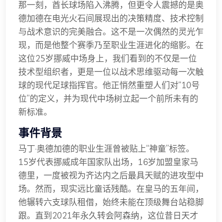
那一刻，酋长球场陷入沸腾，但更令人震撼的是奥
德加德在电光火石间展现出的决策精度、技术控制
与战术意识的完美融合。这不是一次偶然的灵光乍
现，而是他整个赛季乃至职业生涯进化的缩影。在
这位25岁挪威中场身上，我们看到的不仅是一位
技术型组织者，更是一位以战术思维驱动每一次触
球的现代足球指挥官。他正悄然重塑人们对“10号
位”的定义，并为现代中场树立起一个前所未有的
新标准。
事件背景
马丁·奥德加德的职业生涯曾被贴上“神童”标签。
15岁代表挪威成年国家队出场，16岁加盟皇家马
德里，一度被视为齐达内之后最具天赋的进攻型中
场。然而，现实远比童话残酷。在皇马的五年间，
他辗转六支球队租借，始终未能在顶级舞台站稳脚
跟。直到2021年永久转会阿森纳，这位昔日天才