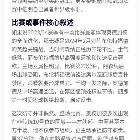
带领阿森纳重夺英超冠军，更希望他能在欧冠淘汰
赛中证明自己具备世界级水准。
比赛或事件核心叙述
如果说2023/24赛季有一场比赛最能体现奥德加德
的全面进化，那无疑是2024年2月对阵布伦特福德
的英超关键战。当时阿森纳正经历三轮不胜，士气
低落，而布伦特福德以高强度逼抢和快速反击著
称，主场龙属性明显。比赛第23分钟，阿森纳后
场出球受阻，布伦特福德前锋达席尔瓦断球后直扑
禁区，眼看就要形成单刀。千钧一发之际，奥德加
德从中场高速回追，在禁区弧顶处精准铲断，随即
第一时间将球拨给赖斯，启动反击。
这次防守并非偶然。整场比赛，奥德加德多次出现
在非传统10号位的区域——左肋部、中圈甚至本
方半场。他不仅参与组织，更主动承担防守职责。
第37分钟，他在右路逼抢对方后腰，迫使对方回