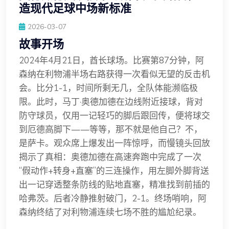
造现代足球中场新标准
2026-03-07
故事开场
2024年4月21日，酋长球场。比赛第87分钟，阿
森纳在利物浦半场右路获得一次看似无望的反击机
会。比分1-1，时间所剩无几，全队体能濒临极
限。此时，马丁·奥德加德在边线附近接球，背对
防守球员，仅用一记轻巧的脚后跟回传，便将球交
到厄德高脚下——等等，那不就是他自己？不，
是萨卡。观众席上爆发出一阵惊呼，而慢镜头回放
揭示了真相：奥德加德在高速奔跑中完成了一次
“假动作+转身+直塞”的三连操作，用左脚外脚背送
出一记穿透整条防线的贴地直塞，精准找到前插的
哈弗茨。后者冷静推射破门，2-1。终场哨响，阿
森纳终结了对利物浦连续七场不胜的尴尬纪录。