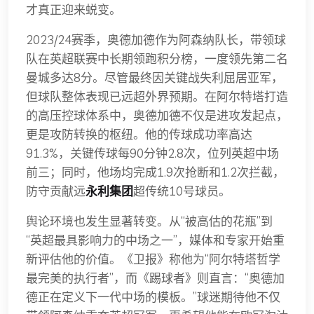
才真正迎来蜕变。
2023/24赛季，奥德加德作为阿森纳队长，带领球
队在英超联赛中长期领跑积分榜，一度领先第二名
曼城多达8分。尽管最终因关键战失利屈居亚军，
但球队整体表现已远超外界预期。在阿尔特塔打造
的高压控球体系中，奥德加德不仅是进攻发起点，
更是攻防转换的枢纽。他的传球成功率高达
91.3%，关键传球每90分钟2.8次，位列英超中场
前三；同时，他场均完成1.9次抢断和1.2次拦截，
防守贡献远
永利集团
超传统10号球员。
舆论环境也发生显著转变。从“被高估的花瓶”到
“英超最具影响力的中场之一”，媒体和专家开始重
新评估他的价值。《卫报》称他为“阿尔特塔哲学
最完美的执行者”，而《踢球者》则直言：“奥德加
德正在定义下一代中场的模板。”球迷期待他不仅