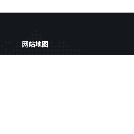
网站地图
光厦楼
SiteMap
com