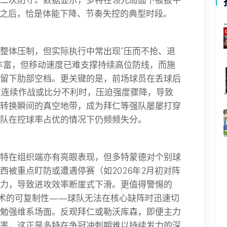
段之后，恰是体能下降、节奏失控的典型时段。
整体压制，但实际执行中常出现“压而不抢、退
丰富，但移动速度已难支撑持续高位防线，而施
留下肋部空档。更关键的是，前场球员在丢球后
在连续作战或比分不利时，压迫强度骤降，导致
转换瞬间的真空地带，成为拜仁等强队屡屡打穿
队在控球率占优的情况下仍频频失分。
特在组织端亦有亮眼表现，但多特蒙德对个别球
西被重点盯防或遭遇停赛（如2026年2月初对阵
力，导致进攻效率断崖式下滑。更值得警惕的
战术的可复制性——球队无法在核心缺阵时迅速切
勉强维系场面。反观拜仁或勒沃库森，即便主力
率，这正是多特在争冠冲刺期难以持续发力的深