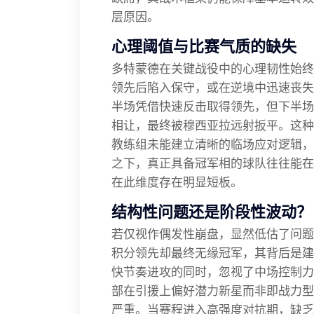
层原因。
心理阈值与比赛气质的缺失
多特蒙德在关键战役中的心理韧性始终
领先后陷入保守，或在逆境中迅速丧失
半场凭借快速反击取得领先，但下半场
相让，最终被穆西亚拉远射扳平。这种
教练组未能建立清晰的临场应对逻辑，
之下，真正具备冠军相的球队往往能在
在此维度存在明显短板。
结构性问题还是阶段性波动？
若仅视作偶发性崩盘，显然低估了问题
积分领先却最终无缘冠军，其背后是建
快节奏进攻的同时，忽视了中场控制力
部在引援上偏好潜力新星而非即战力型
严重。当赛程进入高强度对抗期，缺乏