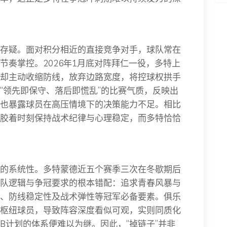
存疑。面对积分相近的直接竞争对手，球队常在
节奏掌控。2026年1月底对阵拜仁一役，多特上
却主动收缩防线，放弃边路宽度，将控球权拱手
“领先即保守、落后即慌乱”的比赛气质，反映出
也暴露球员在高压情境下的决策能力不足。相比
胶着时刻保持战术纪律与心理稳定，而多特恰恰
的系统性。多特蒙德近五个赛季三次在冬歇期后
队逻辑与争冠要求的根本错配：追求青春风暴与
、防线稳定性及战术弹性等冠军必备要素。俱乐
枢纽球员，导致阵容深度看似可观，实则同质化
B计划的体系便难以为继。因此，“掉链子”并非