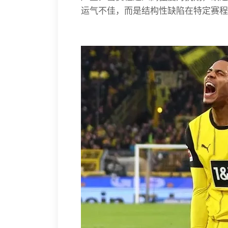
运气不佳，而是结构性缺陷在特定赛程