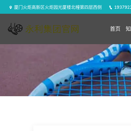
厦门火炬高新区火炬园光厦楼北幢第四层西侧
193792
首页
知