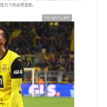
压力下的必然显影。