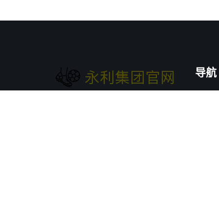
导航
知道
y
进入中国·yl23411永利(集团)有限
产品
公司-Official Website——探索集
团核心实力，把握时代机遇。这里
新闻
整合全产业链资源，提供成功案
服务
例、技术创新成果及市场趋势分
接洽
y
析，是决策者与合作伙伴获取权威
信息的可靠窗口。