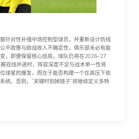
窗针对性补强中场控制型球员，并重新设计防线
公平政策与欧战收入不确定性，俱乐部未必有能
，即便保留核心班底，球队仍将在2026–27
联赛双线并进时，阵容深度不足与战术单一性将
位球星的爆发，而在于能否构建一个在高压下依
系统。否则，“关键时刻掉链子”将继续定义多特