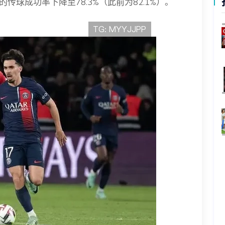
域的传球成功率下降至78.3%（此前为82.1%）。