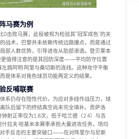
阵马赛为例
3比0击败马赛，此役被视为检验其“冠军成色”的关
的战术，巴黎并未依赖传统边路爆点，而是通过
局部人数优势，引导进攻从肋部渗透。登贝莱本
但更值得注意的是其回防深度——平均防守位置
赛左路阿明·阿里与桑切斯的连线。这种攻守平衡
而是体系对角色球员功能再定义的结果。
验反哺联赛
体系仍存在隐性代价。为应对多线作战压力，球
离队后留下的终结真空尚未完全填补。贡萨洛·
钟射正率仅为1.8次，低于哈兰德（2.4）与吉
阿什拉夫·哈基米本赛季承担大量进攻任务，场均
成为对手反击的主要突破口——在对阵里尔与尼斯