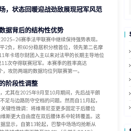
场，状态回暖迎战劲敌展现冠军风范
数据背后的结构性优势
在2025–26赛季法甲联赛中继续保持强势表现。
3平2负，积60分稳居积分榜首位，领先第二名摩
011年卡塔尔财团入主以来对法甲的长期主导地位
已11次夺得联赛冠军。本赛季的胜率高达
.67个，攻防两端的数据均位列联赛第一。
的阶段性调整
尤其在2025年9月至10月期间，先后战平朗
不足与边路防守空档的问题。然而自11月起，
了关键性微调：将维蒂尼亚更多固定于后腰位
内维斯更大自由度在双后腰体系中轮转覆盖。这
据显示，自第13轮起，巴黎中场场均抢断从