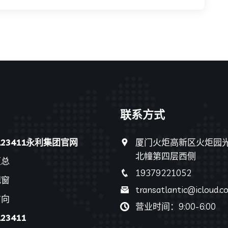
联系方式
l23411永利集团官网
厦门火炬高新区火炬园
北幢第四层西侧
汇总
19379221052
视窗
transatlantic@icloud.
方向
营业时间：9:00-6:00
l23411