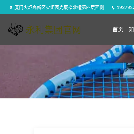
厦门火炬高新区火炬园光厦楼北幢第四层西侧
193792
首页
知