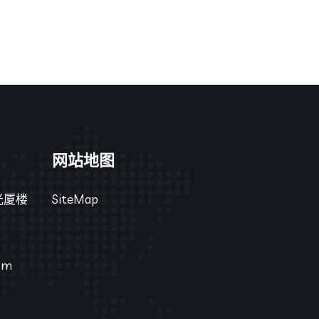
网站地图
光厦楼
SiteMap
com