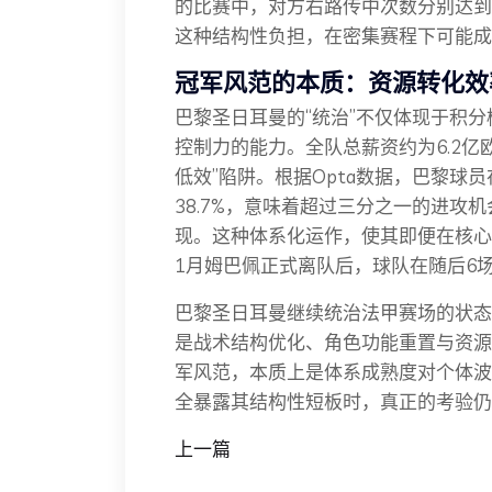
的比赛中，对方右路传中次数分别达到2
这种结构性负担，在密集赛程下可能成
冠军风范的本质：资源转化效
巴黎圣日耳曼的“统治”不仅体现于积
控制力的能力。全队总薪资约为6.2亿
低效”陷阱。根据Opta数据，巴黎球员
38.7%，意味着超过三分之一的进攻
现。这种体系化运作，使其即便在核心
1月姆巴佩正式离队后，球队在随后6
巴黎圣日耳曼继续统治法甲赛场的状态
是战术结构优化、角色功能重置与资源
军风范，本质上是体系成熟度对个体波
全暴露其结构性短板时，真正的考验仍
上一篇