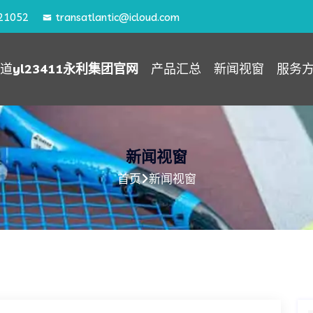
21052
transatlantic@icloud.com
道
yl23411永利集团官网
产品汇总
新闻视窗
服务
新闻视窗
首页
新闻视窗