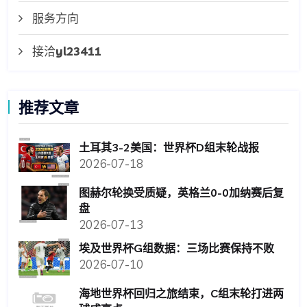
服务方向
接洽
yl23411
推荐文章
土耳其3-2美国：世界杯D组末轮战报
2026-07-18
图赫尔轮换受质疑，英格兰0-0加纳赛后复
盘
2026-07-13
埃及世界杯G组数据：三场比赛保持不败
2026-07-10
海地世界杯回归之旅结束，C组末轮打进两