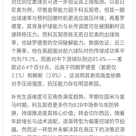
对比同位置球员可进一步验证其上限瓶颈。以若日
尼奥为例，尽管盘带能力弱于科瓦契奇，但其一脚
出球速率与预判回撤时机更适应高压环境；再看罗
德里，其背身护球能力与长传调度可在被围剿时迅
速转移压力。而科瓦契奇既无若日尼奥的出球效
率，也缺罗德里的空间破解能力。数据佐证：近三
个赛季，他在英超面对前六球队时的传球成功率平
均为79.2%，而面对中下游球队则达85.6%——差
距达6.4个百分点，远高于同期罗德里（差距仅
2.1%）和赖斯（2.8%）。这说明其表现高度依赖
对手压迫强度，抗压能力存在明显断层。
补充生涯维度可见角色演变趋势。早期在国米与皇
马时期，科瓦契奇更多作为B2B中场参与攻防转
换，持球推进是其核心价值；转会切尔西后，随着
年龄增长与战术适配，逐渐转型为偏重控球的节拍
器。然而这一转型并未解决其在高压下的决策迟滞