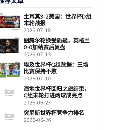
推荐文章
土耳其3-2美国：世界杯D组
末轮战报
2026-07-18
图赫尔轮换受质疑，英格兰
0-0加纳赛后复盘
2026-07-13
埃及世界杯G组数据：三场
比赛保持不败
2026-07-10
海地世界杯回归之旅结束，
C组末轮打进两球成亮点
2026-06-27
突尼斯世界杯竞争力排名
2026-06-26