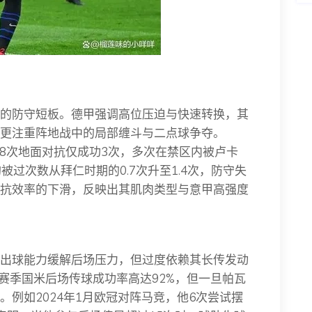
的防守短板。德甲强调高位压迫与快速转换，其
更注重阵地战中的局部缠斗与二点球争夺。
场8次地面对抗仅成功3次，多次在禁区内被卢卡
均被过次数从拜仁时期的0.7次升至1.4次，防守失
抗效率的下滑，反映出其肌肉类型与意甲高强度
出球能力缓解后场压力，但过度依赖其长传发动
24赛季国米后场传球成功率高达92%，但一旦帕瓦
例如2024年1月欧冠对阵马竞，他6次尝试摆