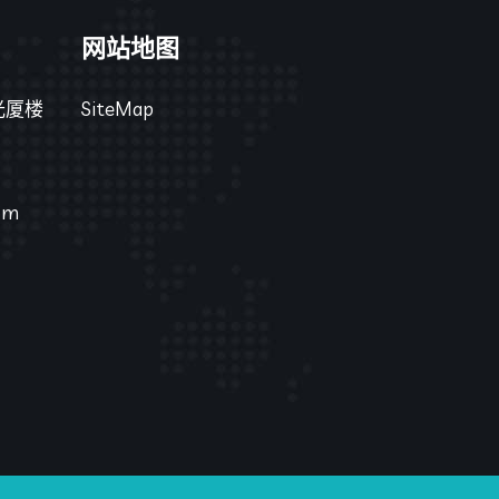
网站地图
光厦楼
SiteMap
com