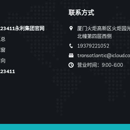
联系方式
l23411永利集团官网
厦门火炬高新区火炬园
北幢第四层西侧
汇总
19379221052
视窗
transatlantic@icloud.
方向
营业时间：9:00-6:00
l23411