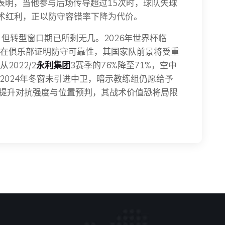
表明，当他参与后场传导超过15次时，球队失球
战术红利，正以防守容错率下降为代价。
但转型窗口期已所剩无几。2026年世界杯临
在俱乐部证明防守可靠性，其国家队前景将受重
022/2
永利集团
3赛季的76%降至71%，空中
2024年冬窗未引进中卫，暗示教练组仍愿给予
季前提升对抗强度与位置预判，其战术价值恐将局限