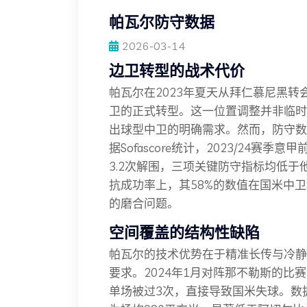
帕瓦尔防守数据
2026-03-14
边卫转型的战术代价
帕瓦尔在2023年夏天从拜仁慕尼黑
卫的正式转型。这一位置调整并非临时
出球型中卫的明确需求。然而，防守数
据Sofascore统计，2023/24赛
3.2次解围，三项关键防守指标均低
抗成功率上，其58%的数值在国米中
的磨合问题。
空间覆盖的结构性缺陷
帕瓦尔的技术优势在于精准长传与冷静
要求。2024年1月对阵那不勒斯的
单场被过3次，直接导致国米失球。数