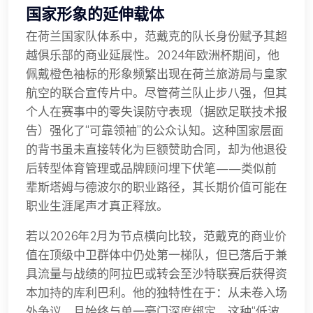
国家形象的延伸载体
在荷兰国家队体系中，范戴克的队长身份赋予其超
越俱乐部的商业延展性。2024年欧洲杯期间，他
佩戴橙色袖标的形象频繁出现在荷兰旅游局与皇家
航空的联合宣传片中。尽管荷兰队止步八强，但其
个人在赛事中的零失误防守表现（据欧足联技术报
告）强化了“可靠领袖”的公众认知。这种国家层面
的背书虽未直接转化为巨额赞助合同，却为他退役
后转型体育管理或品牌顾问埋下伏笔——类似前
辈斯塔姆与德波尔的职业路径，其长期价值可能在
职业生涯尾声才真正释放。
若以2026年2月为节点横向比较，范戴克的商业价
值在顶级中卫群体中仍处第一梯队，但已落后于兼
具流量与战绩的阿拉巴或转会至沙特联赛后获得资
本加持的库利巴利。他的独特性在于：从未卷入场
外争议，且始终与单一豪门深度绑定，这种“低波