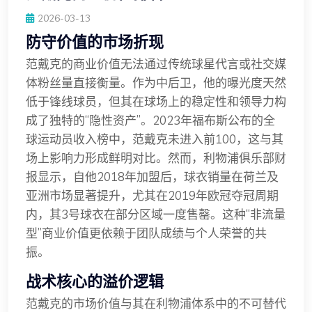
2026-03-13
防守价值的市场折现
范戴克的商业价值无法通过传统球星代言或社交媒
体粉丝量直接衡量。作为中后卫，他的曝光度天然
低于锋线球员，但其在球场上的稳定性和领导力构
成了独特的“隐性资产”。2023年福布斯公布的全
球运动员收入榜中，范戴克未进入前100，这与其
场上影响力形成鲜明对比。然而，利物浦俱乐部财
报显示，自他2018年加盟后，球衣销量在荷兰及
亚洲市场显著提升，尤其在2019年欧冠夺冠周期
内，其3号球衣在部分区域一度售罄。这种“非流量
型”商业价值更依赖于团队成绩与个人荣誉的共
振。
战术核心的溢价逻辑
范戴克的市场价值与其在利物浦体系中的不可替代