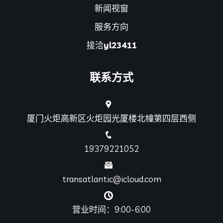
新闻视窗
服务方向
接洽
yl23411
联系方式
厦门火炬高新区火炬园光厦楼北幢第四层西侧
19379221052
transatlantic@icloud.com
营业时间：9:00-6:00