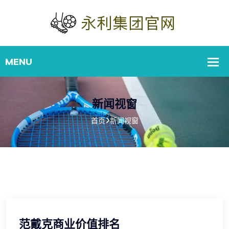
新闻视窗
首页
新闻视窗
范戴克商业价值排名