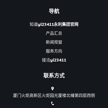
导航
知道
yl23411永利集团官网
产品汇总
新闻视窗
服务方向
接洽
yl23411
联系方式
厦门火炬高新区火炬园光厦楼北幢第四层西侧