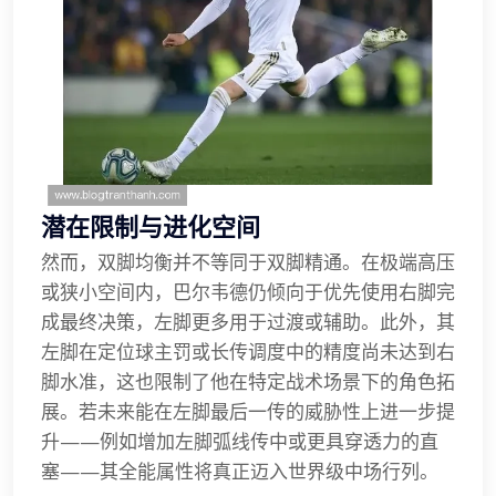
潜在限制与进化空间
然而，双脚均衡并不等同于双脚精通。在极端高压
或狭小空间内，巴尔韦德仍倾向于优先使用右脚完
成最终决策，左脚更多用于过渡或辅助。此外，其
左脚在定位球主罚或长传调度中的精度尚未达到右
脚水准，这也限制了他在特定战术场景下的角色拓
展。若未来能在左脚最后一传的威胁性上进一步提
升——例如增加左脚弧线传中或更具穿透力的直
塞——其全能属性将真正迈入世界级中场行列。