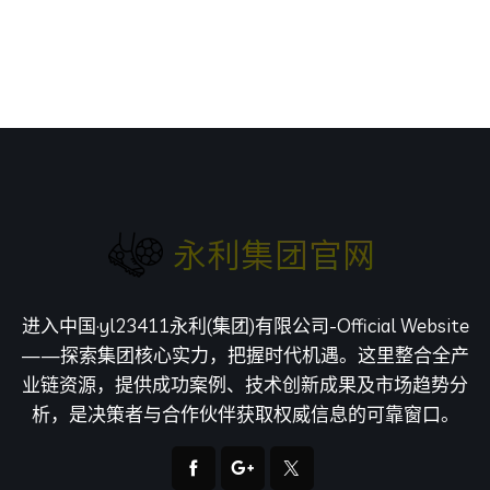
进入中国·yl23411永利(集团)有限公司-Official Website
——探索集团核心实力，把握时代机遇。这里整合全产
业链资源，提供成功案例、技术创新成果及市场趋势分
析，是决策者与合作伙伴获取权威信息的可靠窗口。