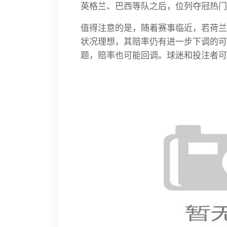
英格兰、巴西等队之后，位列夺冠热门
值得注意的是，随着赛事临近，若荷兰
状况理想，其赔率仍有进一步下调的可
题，赔率也可能回调。球迷和投注者可