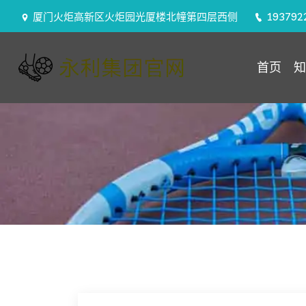
厦门火炬高新区火炬园光厦楼北幢第四层西侧
193792
首页
知