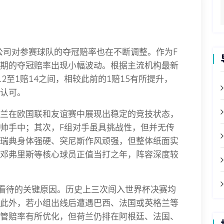
彩公司对参赛球队的夺冠赔率也在不断调整。作为F
期的夺冠赔率出现小幅波动。根据主流机构最新
2至1赔14之间，相较此前的1赔15有所提升，
认可。
兰在欧国联和友谊赛中展现出稳定的竞技状态，
帅手中；其次，F组对手虽具挑战性，但并无传
瑞典身体强硬、突尼斯作风顽强，但整体纸面实
邓弗里斯等核心球员正值当打之年，阵容深度较
慎看待的关键原因。历史上三次闯入世界杯决赛均
此外，若小组出线后遭遇巴西、法国或英格兰等
管赔率有所优化，但荷兰仍排在阿根廷、法国、