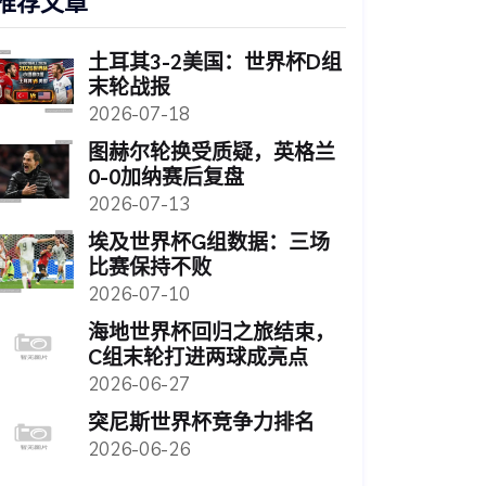
推荐文章
土耳其3-2美国：世界杯D组
末轮战报
2026-07-18
图赫尔轮换受质疑，英格兰
0-0加纳赛后复盘
2026-07-13
埃及世界杯G组数据：三场
比赛保持不败
2026-07-10
海地世界杯回归之旅结束，
C组末轮打进两球成亮点
2026-06-27
突尼斯世界杯竞争力排名
2026-06-26