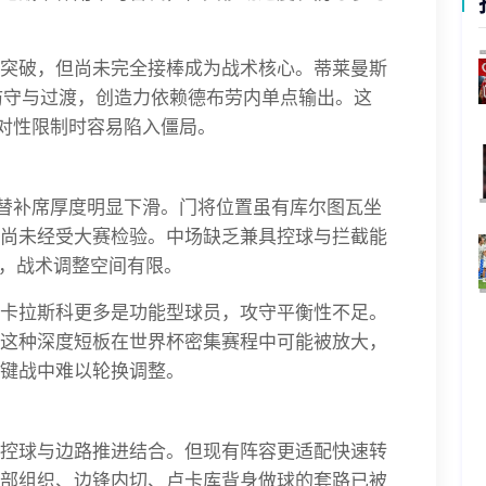
突破，但尚未完全接棒成为战术核心。蒂莱曼斯
防守与过渡，创造力依赖德布劳内单点输出。这
针对性限制时容易陷入僵局。
前的替补席厚度明显下滑。门将位置虽有库尔图瓦坐
尚未经受大赛检验。中场缺乏兼具控球与拦截能
赛，战术调整空间有限。
卡拉斯科更多是功能型球员，攻守平衡性不足。
这种深度短板在世界杯密集赛程中可能被放大，
键战中难以轮换调整。
控球与边路推进结合。但现有阵容更适配快速转
部组织、边锋内切、卢卡库背身做球的套路已被