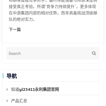
布朗等直接竞争对手，届时体能储备与阵容深度将
接受真正考验。所谓“竞争力持续提升”，更多体现
在中游集团内部的相对优势，而非具备挑战顶级梯
队的绝对实力。
下一篇
导航
知道
yl23411永利集团官网
产品汇总