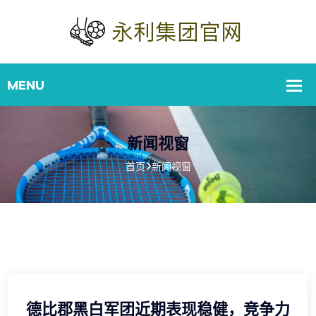
新闻视窗
首页
新闻视窗
德比郡黑白军团近期表现稳健，竞争力