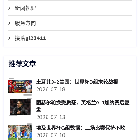
新闻视窗
服务方向
接洽
yl23411
推荐文章
土耳其3-2美国：世界杯D组末轮战报
2026-07-18
图赫尔轮换受质疑，英格兰0-0加纳赛后复
盘
2026-07-13
埃及世界杯G组数据：三场比赛保持不败
2026-07-10