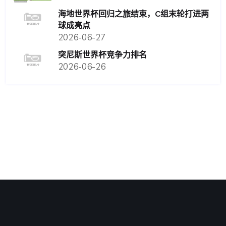
海地世界杯回归之旅结束，C组末轮打进两
球成亮点
2026-06-27
突尼斯世界杯竞争力排名
2026-06-26