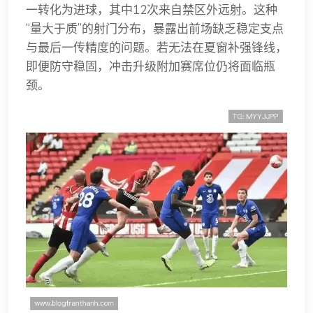
一转化为进球，其中12次来自禁区外远射。这种
“量大于质”的射门分布，暴露出前场缺乏稳定支点
与最后一传精度的问题。若无法在夏窗补强锋线，
即便防守稳固，冲击升级附加赛席位仍将面临瓶
颈。