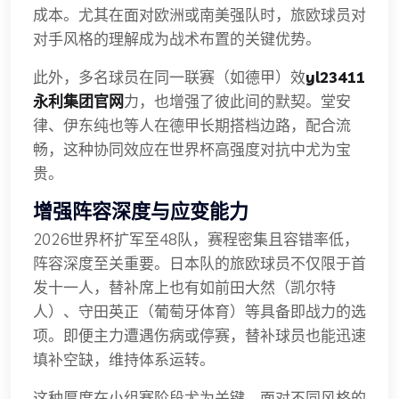
成本。尤其在面对欧洲或南美强队时，旅欧球员对
对手风格的理解成为战术布置的关键优势。
此外，多名球员在同一联赛（如德甲）效
yl23411
永利集团官网
力，也增强了彼此间的默契。堂安
律、伊东纯也等人在德甲长期搭档边路，配合流
畅，这种协同效应在世界杯高强度对抗中尤为宝
贵。
增强阵容深度与应变能力
2026世界杯扩军至48队，赛程密集且容错率低，
阵容深度至关重要。日本队的旅欧球员不仅限于首
发十一人，替补席上也有如前田大然（凯尔特
人）、守田英正（葡萄牙体育）等具备即战力的选
项。即便主力遭遇伤病或停赛，替补球员也能迅速
填补空缺，维持体系运转。
这种厚度在小组赛阶段尤为关键。面对不同风格的