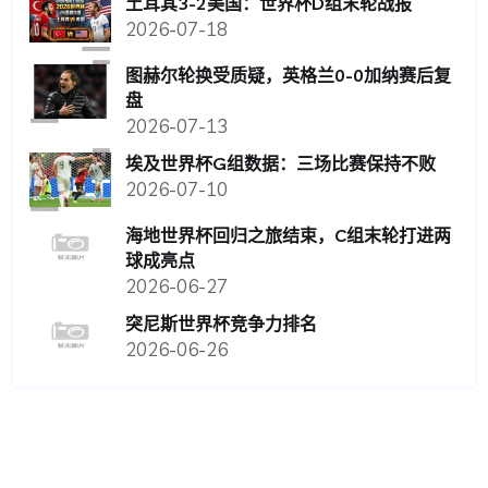
土耳其3-2美国：世界杯D组末轮战报
2026-07-18
图赫尔轮换受质疑，英格兰0-0加纳赛后复
盘
2026-07-13
埃及世界杯G组数据：三场比赛保持不败
2026-07-10
海地世界杯回归之旅结束，C组末轮打进两
球成亮点
2026-06-27
突尼斯世界杯竞争力排名
2026-06-26