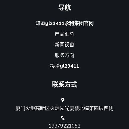
导航
知道
yl23411永利集团官网
产品汇总
新闻视窗
服务方向
接洽
yl23411
联系方式
厦门火炬高新区火炬园光厦楼北幢第四层西侧
19379221052