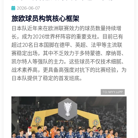
2026-06-07
旅欧球员构筑核心框架
日本队近年来在欧洲联赛效力的球员数量持续增
长，成为2026世界杯阵容的重要支柱。目前已有
超过20名日本国脚在德甲、英超、法甲等主流联
赛稳定出场，其中不乏效力于多特蒙德、摩纳哥、
凯尔特人等强队的主力。这些球员不仅技术细腻、
战术素养高，更具备高强度对抗下的比赛经验，为
日本队提供了稳定的首发班底。