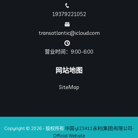
19379221052
transatlantic@icloud.com
营业时间：9:00-6:00
网站地图
SiteMap
Copyright © 2026 - 版权所有
中国·yl23411永利(集团)有限公司-
Official Website