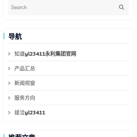
导航
知道
yl23411永利集团官网
产品汇总
新闻视窗
服务方向
接洽
yl23411