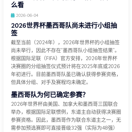
么看
2026-06-04
2026世界杯墨西哥队尚未进行小组抽
签
截至当前（2024年），2026年世界杯的小组抽签
尚未举行，因此不存在“墨西哥队小组抽签结果”。
根据国际足联（FIFA）官方安排，2026年世界杯
决赛圈的分组抽签仪式预计将在2025年底或2026
年初进行。目前墨西哥队虽已确认获得参赛资格，
但具体分组、对手及赛程均未确定。
墨西哥队为何已确定参赛？
2026年世界杯由美国、加拿大和墨西哥三国联合
举办，根据国际足联惯例，东道主自动获得决赛圈
参赛资格。因此，墨西哥作为联合东道主之一，无
需参加预选赛即可直接晋级32强（实际为48强）