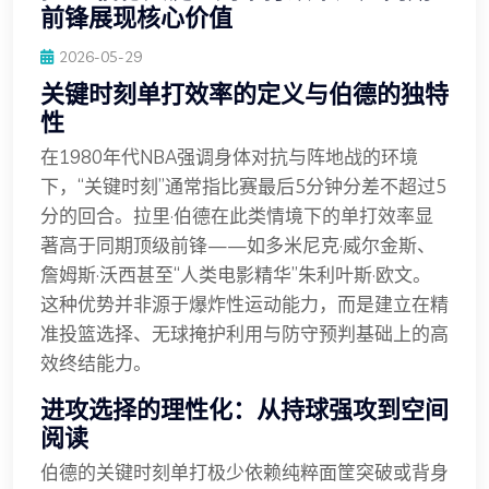
前锋展现核心价值
2026-05-29
关键时刻单打效率的定义与伯德的独特
性
在1980年代NBA强调身体对抗与阵地战的环境
下，“关键时刻”通常指比赛最后5分钟分差不超过5
分的回合。拉里·伯德在此类情境下的单打效率显
著高于同期顶级前锋——如多米尼克·威尔金斯、
詹姆斯·沃西甚至“人类电影精华”朱利叶斯·欧文。
这种优势并非源于爆炸性运动能力，而是建立在精
准投篮选择、无球掩护利用与防守预判基础上的高
效终结能力。
进攻选择的理性化：从持球强攻到空间
阅读
伯德的关键时刻单打极少依赖纯粹面筐突破或背身