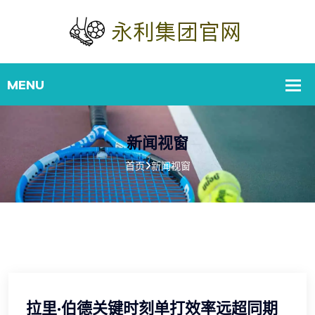
新闻视窗
首页
新闻视窗
拉里·伯德关键时刻单打效率远超同期