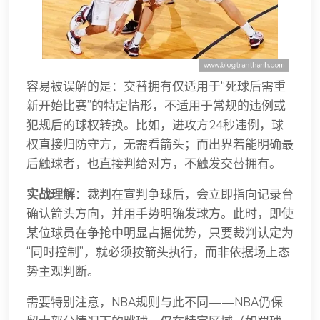
容易被误解的是：交替拥有仅适用于“死球后需重
新开始比赛”的特定情形，不适用于常规的违例或
犯规后的球权转换。比如，进攻方24秒违例，球
权直接归防守方，无需看箭头；而出界若能明确最
后触球者，也直接判给对方，不触发交替拥有。
实战理解
：裁判在宣判争球后，会立即指向记录台
确认箭头方向，并用手势明确发球方。此时，即使
某位球员在争抢中明显占据优势，只要裁判认定为
“同时控制”，就必须按箭头执行，而非依据场上态
势主观判断。
需要特别注意，NBA规则与此不同——NBA仍保