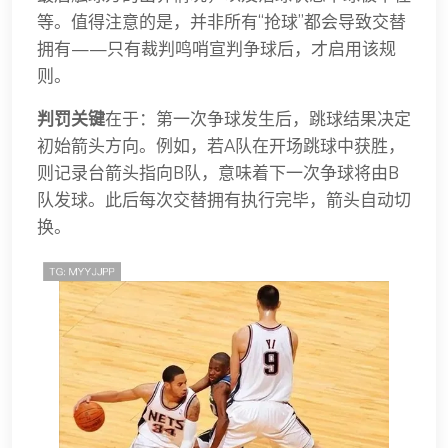
等。值得注意的是，并非所有“抢球”都会导致交替
拥有——只有裁判鸣哨宣判争球后，才启用该规
则。
判罚关键
在于：第一次争球发生后，跳球结果决定
初始箭头方向。例如，若A队在开场跳球中获胜，
则记录台箭头指向B队，意味着下一次争球将由B
队发球。此后每次交替拥有执行完毕，箭头自动切
换。