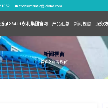
21052
transatlantic@icloud.com
道
yl23411永利集团官网
产品汇总
新闻视窗
服务
新闻视窗
首页
新闻视窗