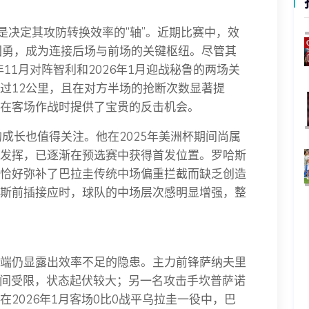
是决定其攻防转换效率的“轴”。近期比赛中，效
回勇，成为连接后场与前场的关键枢纽。尽管其
11月对阵智利和2026年1月迎战秘鲁的两场关
过12公里，且在对方半场的抢断次数显著提
在客场作战时提供了宝贵的反击机会。
成长也值得关注。他在2025年美洲杯期间尚属
发挥，已逐渐在预选赛中获得首发位置。罗哈斯
恰好弥补了巴拉圭传统中场偏重拦截而缺乏创造
斯前插接应时，球队的中场层次感明显增强，整
端仍显露出效率不足的隐患。主力前锋萨纳夫里
场时间受限，状态起伏较大；另一名攻击手坎普萨诺
2026年1月客场0比0战平乌拉圭一役中，巴