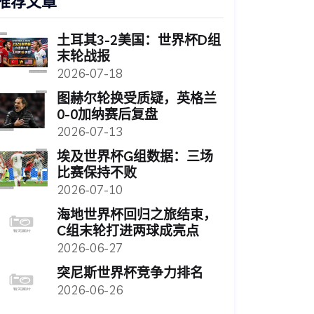
推荐文章
土耳其3-2美国：世界杯D组
末轮战报
2026-07-18
图赫尔轮换受质疑，英格兰
0-0加纳赛后复盘
2026-07-13
埃及世界杯G组数据：三场
比赛保持不败
2026-07-10
海地世界杯回归之旅结束，
C组末轮打进两球成亮点
2026-06-27
突尼斯世界杯竞争力排名
2026-06-26