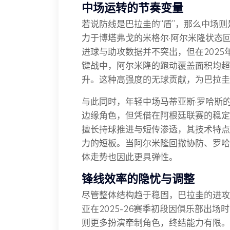
中场运转的节奏变量
若说防线是巴拉圭的“盾”，那么中场则
力于博塔弗戈的米格尔·阿尔米隆状态
进球与助攻数据并不突出，但在2025年
键战中，阿尔米隆的跑动覆盖面积均超
升。这种高强度的无球贡献，为巴拉圭
与此同时，年轻中场马蒂亚斯·罗哈斯的
边缘角色，但凭借在阿根廷联赛的稳定
擅长持球推进与短传渗透，其技术特点
力的短板。当阿尔米隆回撤协防、罗哈
体走势也因此更具弹性。
锋线效率的隐忧与调整
尽管整体结构趋于稳固，巴拉圭的进攻
亚在2025-26赛季初段因俱乐部出
则更多扮演牵制角色，终结能力有限。在