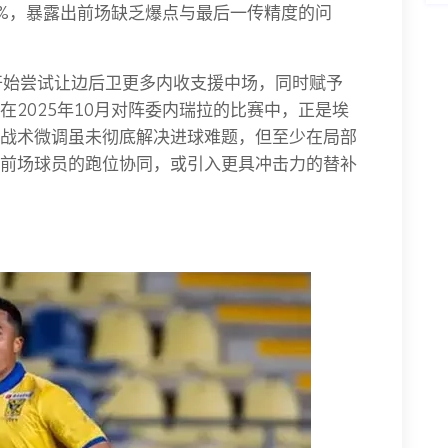
0%，暴露出前场缺乏爆点与最后一传精度的问
开始尝试让边后卫更多内收支援中场，同时赋予
2025年10月对阵委内瑞拉的比赛中，正是埃
战术微调虽未彻底解决进球难题，但至少在局部
前场球员的跑位协同，或引入更具冲击力的替补