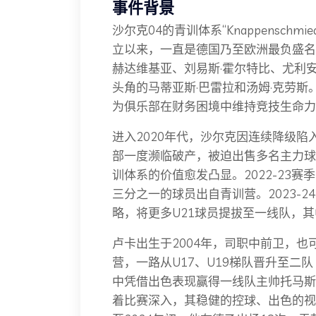
事件背景
沙尔克04的青训体系“Knappenschm
立以来，一直是德国乃至欧洲最负盛名
赫达维基亚、刘易斯·霍尔特比、尤利安
头角的马蒂亚斯·巴雷拉和汤姆·克劳
为俱乐部在财务困境中维持竞技生命力
进入2020年代，沙尔克因连续降级陷
部一度濒临破产，被迫出售多名主力球
训体系的价值愈发凸显。2022-23
三分之一的球员出自青训营。2023-2
略，将更多U21球员提拔至一线队，其
卢卡出生于2004年，司职中前卫，也
营，一路从U17、U19梯队晋升至二队（R
中凭借出色表现赢得一线队主帅托马斯
着比赛深入，其稳健的控球、出色的视