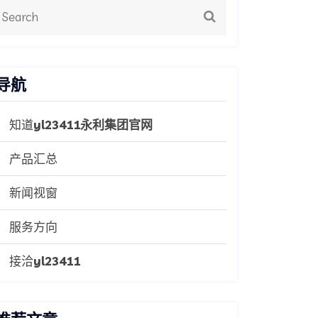
导航
知道
yl23411永利集团官网
产品汇总
新闻视窗
服务方向
接洽
yl23411