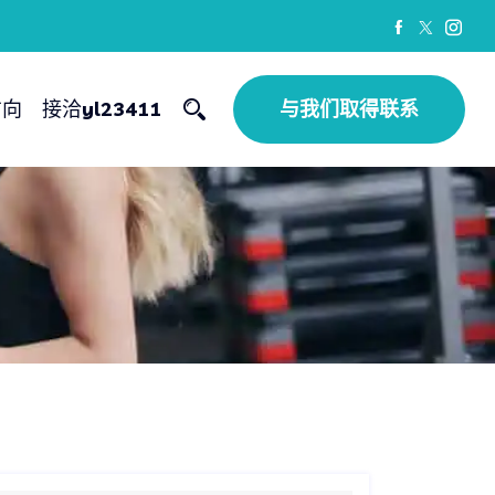
方向
接洽
yl23411
与我们取得联系