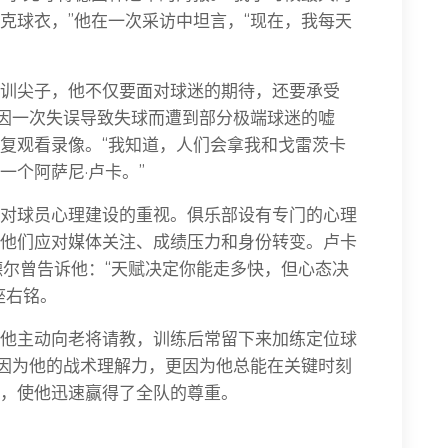
克球衣，”他在一次采访中坦言，“现在，我每天
训尖子，他不仅要面对球迷的期待，还要承受
曾因一次失误导致失球而遭到部分极端球迷的嘘
复观看录像。“我知道，人们会拿我和戈雷茨卡
一个阿萨尼·卢卡。”
对球员心理建设的重视。俱乐部设有专门的心理
他们应对媒体关注、成绩压力和身份转变。卢卡
德尔曾告诉他：“天赋决定你能走多快，但心态决
座右铭。
他主动向老将请教，训练后常留下来加练定位球
仅因为他的战术理解力，更因为他总能在关键时刻
，使他迅速赢得了全队的尊重。