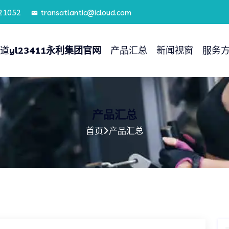
21052
transatlantic@icloud.com
道
yl23411永利集团官网
产品汇总
新闻视窗
服务
产品汇总
首页
产品汇总