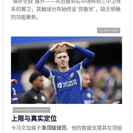
“填补空缺”展开——从后腰到右中场再到三中卫体
系的翼卫，其触球分布始终呈“弥散状”，缺乏明确
的功能聚焦。
上限与真实定位
卡马文加属于
准顶级球员
。他的数据支撑其在顶级