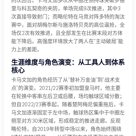
的次回合。卡马文加多次从中圈左侧持球突破罗德
里与科瓦契奇的夹防，单场完成9次推进，其中3
次直接导致射门；而略伦特在马竞对阵多特的淘汰
赛中，面对胡梅尔斯与施洛特贝克的高位逼抢，全
场仅2次有效推进，且全部发生在比赛末段对方体
能下降后。高强度环境放大了两人在“主动破局”能
力上的差距。
生涯维度与角色演变：从工具人到体系
核心
卡马文加的角色经历了从“替补万金油”到“战术支
点”的演变。2021/22赛季初加盟皇马时，他主要
在轮换中客串左后卫或后腰，场均触球区域分散；
但自2022/23赛季起，随着楚阿梅尼偏重拖后，卡
马文加逐渐固定于左中场，触球热区集中于中圈左
侧至对方30米区域，形成稳定的推进走廊。反观
略伦特，自2019年转型中场以来，角色始终围绕