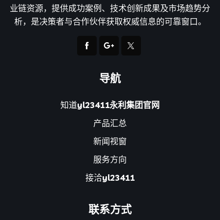
业链资源，提供成功案例、技术创新成果及市场趋势分
析，是决策者与合作伙伴获取权威信息的可靠窗口。
导航
知道
yl23411永利集团官网
产品汇总
新闻视窗
服务方向
接洽
yl23411
联系方式