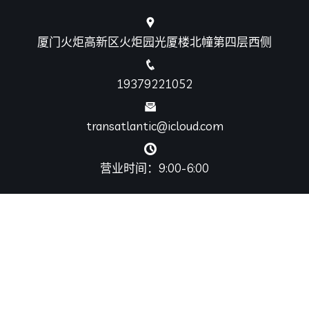
厦门火炬高新区火炬园光厦楼北幢第四层西侧
19379221052
transatlantic@icloud.com
营业时间：9:00-6:00
网站地图
SiteMap