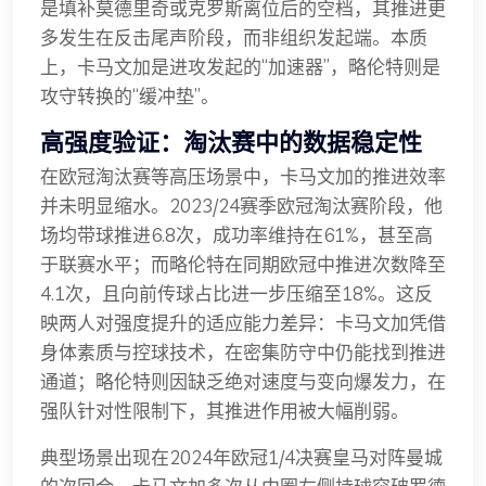
是填补莫德里奇或克罗斯离位后的空档，其推进更
多发生在反击尾声阶段，而非组织发起端。本质
上，卡马文加是进攻发起的“加速器”，略伦特则是
攻守转换的“缓冲垫”。
高强度验证：淘汰赛中的数据稳定性
在欧冠淘汰赛等高压场景中，卡马文加的推进效率
并未明显缩水。2023/24赛季欧冠淘汰赛阶段，他
场均带球推进6.8次，成功率维持在61%，甚至高
于联赛水平；而略伦特在同期欧冠中推进次数降至
4.1次，且向前传球占比进一步压缩至18%。这反
映两人对强度提升的适应能力差异：卡马文加凭借
身体素质与控球技术，在密集防守中仍能找到推进
通道；略伦特则因缺乏绝对速度与变向爆发力，在
强队针对性限制下，其推进作用被大幅削弱。
典型场景出现在2024年欧冠1/4决赛皇马对阵曼城