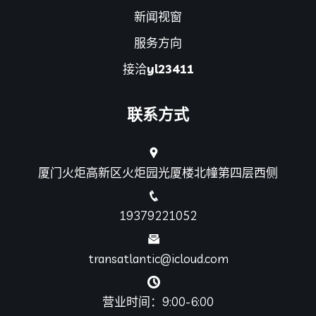
新闻视窗
服务方向
接洽
yl23411
联系方式
厦门火炬高新区火炬园光厦楼北幢第四层西侧
19379221052
transatlantic@icloud.com
营业时间：9:00-6:00