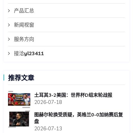
产品汇总
新闻视窗
服务方向
接洽
yl23411
推荐文章
土耳其3-2美国：世界杯D组末轮战报
2026-07-18
图赫尔轮换受质疑，英格兰0-0加纳赛后复
盘
2026-07-13