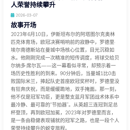
人荣誉持续攀升
2026-03-07
故事开场
2023年6月10日，伊斯坦布尔的阿塔图尔克奥林
匹克体育场，欧冠决赛哨响前的寂静中，罗德里·
埃尔南德斯站在曼城中场核心位置，目光沉稳如
水。他刚刚完成一次精准的短传调度，将球交给贝
尔纳多·席尔瓦——这一幕看似寻常，却预示着一
场历史性胜利的到来。90分钟后，当曼城1比0击
败国际米兰，捧起队史首座欧冠奖杯时，罗德里没
有狂奔庆祝，而是缓缓跪地，双手掩面。那一刻，
他不仅是冠军功臣，更是整支蓝月军团战术体系中
最冷静、最可靠的“节拍器”。从英超三连冠到足总
杯登顶，再到欧冠加冕，2023年对罗德里而言，
是一条由稳健表现铺就的冠军之路，也是一段个人
荣誉持续攀升的蜕变旅程。