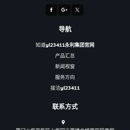
导航
知道
yl23411永利集团官网
产品汇总
新闻视窗
服务方向
接洽
yl23411
联系方式