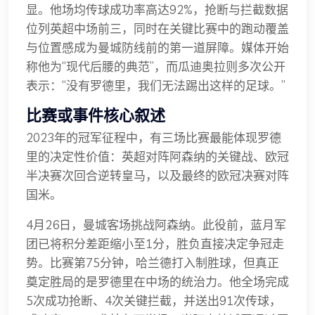
显。他场均传球成功率高达92%，抢断与拦截数据
位列英超中场前三，同时在关键比赛中的跑动覆盖
与位置感成为曼城防线前的第一道屏障。媒体开始
称他为“现代后腰的典范”，而瓜迪奥拉则多次公开
表示：“没有罗德里，我们无法踢出这样的足球。”
比赛或事件核心叙述
2023年的冠军征程中，有三场比赛最能体现罗德
里的决定性价值：英超对阵阿森纳的关键战、欧冠
半决赛次回合逆转皇马，以及最终的欧冠决赛对阵
国米。
4月26日，曼城客场挑战阿森纳。此役前，蓝月军
团已将积分差距缩小至1分，胜负直接决定争冠走
势。比赛第75分钟，哈兰德打入制胜球，但真正
奠定胜局的是罗德里在中场的统治力。他全场完成
5次成功抢断、4次关键拦截，并送出91次传球，