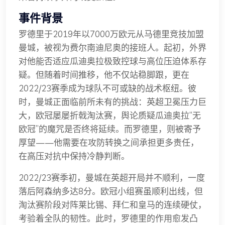
事件背景
罗德里于2019年以7000万欧元从马德里竞技加盟
曼城，被视为费尔南迪尼奥的接班人。起初，外界
对他能否适应瓜迪奥拉极致控球与高位压迫体系存
疑。但随着时间推移，他不仅站稳脚跟，更在
2022/23赛季成为球队不可或缺的战术枢纽。彼
时，曼城正面临前所未有的挑战：英超卫冕压力巨
大，欧冠屡屡折戟淘汰赛，舆论质疑瓜迪奥拉“无
欧冠”的魔咒是否终将延续。而罗德里，则被寄予
厚望——他需要在攻防转换之间承担更多责任，
在高压对抗中保持冷静判断。
2022/23赛季初，曼城在英超开局并不顺利，一度
落后阿森纳多达8分。欧冠小组赛虽顺利出线，但
淘汰赛阶段对阵莱比锡、拜仁和皇马的连续硬仗，
考验着全队的韧性。此时，罗德里的作用愈发凸