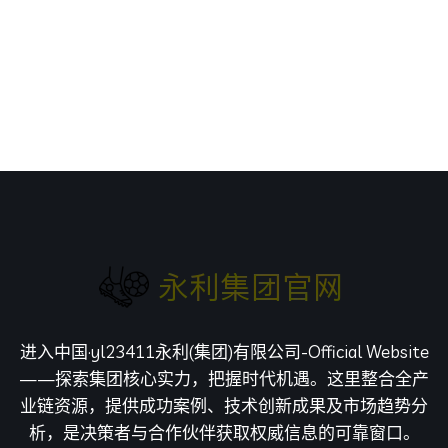
进入中国·yl23411永利(集团)有限公司-Official Website
——探索集团核心实力，把握时代机遇。这里整合全产
业链资源，提供成功案例、技术创新成果及市场趋势分
析，是决策者与合作伙伴获取权威信息的可靠窗口。