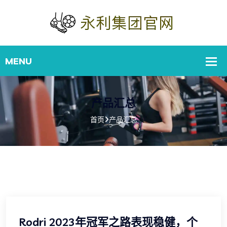
产品汇总
首页
产品汇总
Rodri 2023年冠军之路表现稳健，个