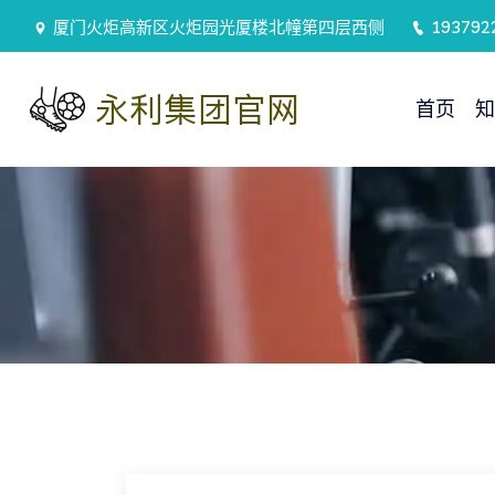
厦门火炬高新区火炬园光厦楼北幢第四层西侧
193792
首页
知