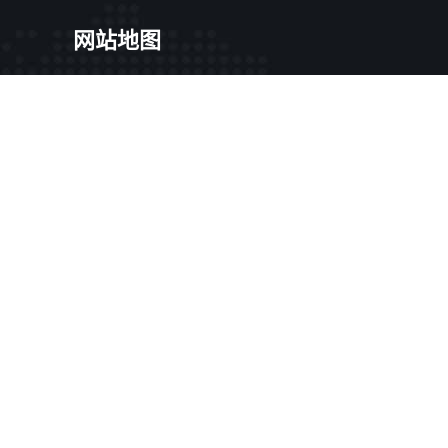
网站地图
光厦楼
SiteMap
com