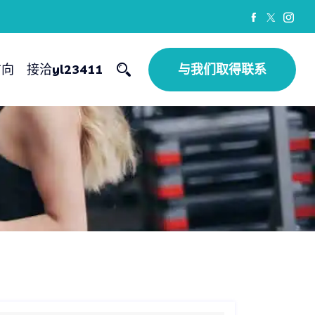
方向
接洽
yl23411
与我们取得联系