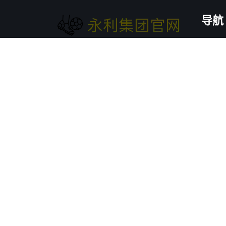
导航
知道
y
进入中国·yl23411永利(集团)有限
产品
公司-Official Website——探索集
团核心实力，把握时代机遇。这里
新闻
整合全产业链资源，提供成功案
服务
例、技术创新成果及市场趋势分
接洽
y
析，是决策者与合作伙伴获取权威
信息的可靠窗口。