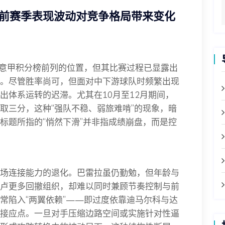
前赛季表现波动对竞争格局带来变化
持着意甲积分榜前列的位置，但其比赛过程已显露出
。尽管胜率尚可，但面对中下游球队时频繁出现
出体系运转的迟滞。尤其在10月至12月期间，
取三分，这种“强队不稳、弱旅难啃”的现象，暗
标题所指的“悄然下滑”并非指成绩崩盘，而是控
场连接能力的退化。巴雷拉虽仍勤勉，但年龄与
卢更多回撤组织，却难以同时兼顾节奏控制与前
常陷入“两翼依赖”——即过度依靠迪马尔科与达
接应点。一旦对手压缩边路空间或实施针对性逼