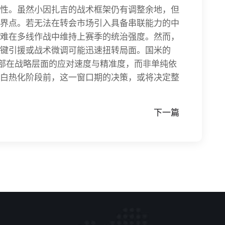
性。虽然小因扎吉的战术框架仍有调整余地，但
界点。若无法在转会市场引入具备串联能力的中
难在多线作战中维持上赛季的统治强度。然而，
键引援或战术微调可能迅速扭转局面。国米的
乐部在战略层面的应对速度与精准度，而非单纯依
白热化阶段前，这一窗口期的决策，或将决定整
下一篇