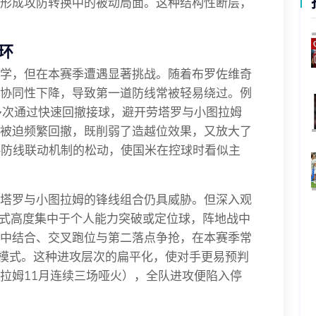
形成攻防转换中的被动局面。这种结构性断层，
环
学，但在本赛季遭遇显著挑战。随着布罗佐维奇
协同性下降，导致第一道防线常被轻易绕过。例
多次通过快速回撤接球，避开劳塔罗与小图拉姆
被迫频繁回撤，既削弱了造越位效果，又放大了
—防线联动机制的松动，使国米在控球时看似主
塔罗与小图拉姆的锋线组合仍具威胁。但深入观
式高度集中于个人能力突破或定位球，阵地战中
中结合、交叉跑位与第二落点争抢，在本赛季常
线模式。这种进攻层次的扁平化，使对手更易预判
拉姆11月连续三场哑火），全队进攻便陷入停