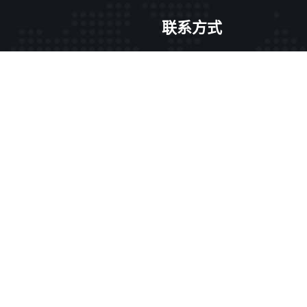
联系方式
l23411永利集团官网
厦门火炬高新区火炬园
北幢第四层西侧
汇总
19379221052
视窗
transatlantic@icloud.
方向
营业时间：9:00-6:00
l23411