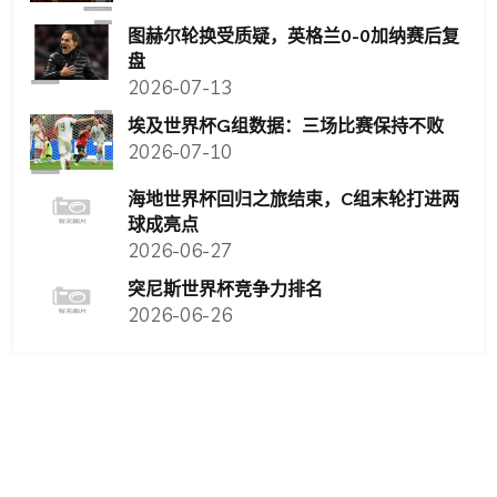
图赫尔轮换受质疑，英格兰0-0加纳赛后复
盘
2026-07-13
埃及世界杯G组数据：三场比赛保持不败
2026-07-10
海地世界杯回归之旅结束，C组末轮打进两
球成亮点
2026-06-27
突尼斯世界杯竞争力排名
2026-06-26