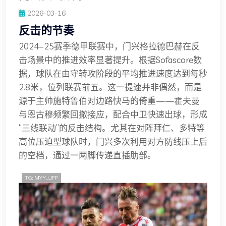
2026-03-16
反击的节奏
2024–25赛季德甲联赛中，门兴格拉德巴赫在反
击场景中的推进效率显著提升。根据Sofascore数
据，球队在由守转攻阶段的平均推进速度达到每秒
2.8米，位列联赛前五。这一提速并非偶然，而是
源于主帅施特鲁伯对边路快马的倚重——霍夫曼
与恩古穆频繁回撤接应，配合中卫快速出球，形成
“三线联动”的反击结构。尤其在对阵拜仁、多特等
高位压迫型球队时，门兴多次利用对方防线压上后
的空档，通过一两脚传递直插肋部。