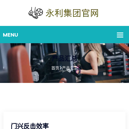
产品汇总
首页
产品汇总
门兴反击效率