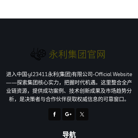
进入中国·yl23411永利(集团)有限公司-Official Website
——探索集团核心实力，把握时代机遇。这里整合全产
业链资源，提供成功案例、技术创新成果及市场趋势分
析，是决策者与合作伙伴获取权威信息的可靠窗口。
导航