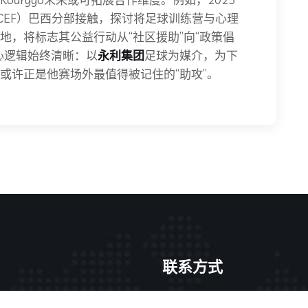
CEF）巴西分部接触，探讨将足球训练营与心理
地，将标志其公益行动从“社区援助”向“政策倡
心逻辑始终清晰：以
永利集团
足球为媒介，为下
或许正是他赛场外最值得被记住的“助攻”。
联系方式
l23411永利集团官网
厦门火炬高新区火炬园