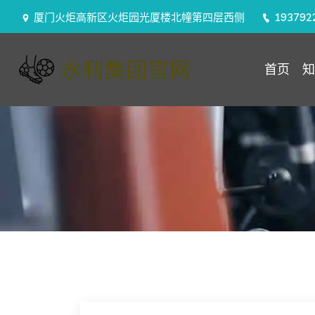
厦门火炬高新区火炬园光厦楼北幢第四层西侧
193792
首页
知