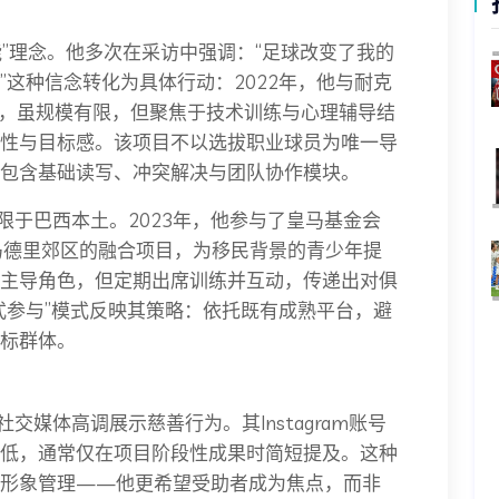
赋能”理念。他多次在采访中强调：“足球改变了我的
这种信念转化为具体行动：2022年，他与耐克
”社区项目，虽规模有限，但聚焦于技术训练与心理辅导结
性与目标感。该项目不以选拔职业球员为唯一导
包含基础读写、冲突解决与团队协作模块。
局限于巴西本土。2023年，他参与了皇马基金会
d）在西班牙马德里郊区的融合项目，为移民背景的青少年提
主导角色，但定期出席训练并互动，传递出对俱
式参与”模式反映其策略：依托既有成熟平台，避
标群体。
社交媒体高调展示慈善行为。其Instagram账号
低，通常仅在项目阶段性成果时简短提及。这种
共形象管理——他更希望受助者成为焦点，而非