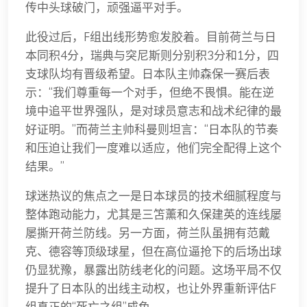
传中头球破门，顽强逼平对手。
此役过后，F组出线形势愈发胶着。目前荷兰与日
本同积4分，瑞典与突尼斯则分别积3分和1分，四
支球队均有晋级希望。日本队主帅森保一赛后表
示：“我们尊重每一个对手，但绝不畏惧。能在逆
境中追平世界强队，是对球员意志和战术纪律的最
好证明。”而荷兰主帅科曼则坦言：“日本队的节奏
和压迫让我们一度难以适应，他们完全配得上这个
结果。”
球迷热议的焦点之一是日本球员的技术细腻程度与
整体跑动能力，尤其是三笘薰和久保建英的连线屡
屡撕开荷兰防线。另一方面，荷兰队虽拥有范戴
克、德容等顶级球星，但在高位逼抢下的后场出球
仍显犹豫，暴露出防线老化的问题。这场平局不仅
提升了日本队的出线主动权，也让外界重新评估F
组真正的“死亡之组”成色。