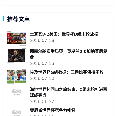
推荐文章
土耳其3-2美国：世界杯D组末轮战报
2026-07-18
图赫尔轮换受质疑，英格兰0-0加纳赛后复
盘
2026-07-13
埃及世界杯G组数据：三场比赛保持不败
2026-07-10
海地世界杯回归之旅结束，C组末轮打进两
球成亮点
2026-06-27
突尼斯世界杯竞争力排名