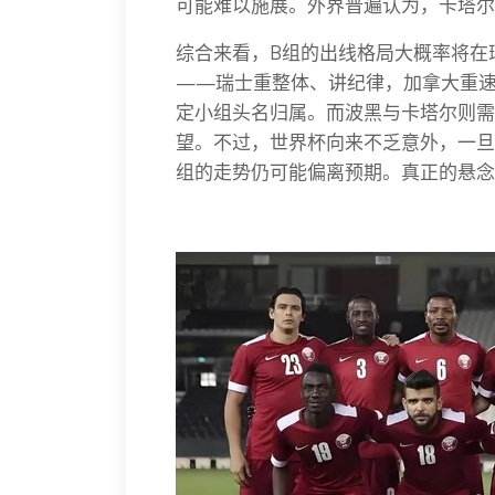
可能难以施展。外界普遍认为，卡塔尔
综合来看，B组的出线格局大概率将在
——瑞士重整体、讲纪律，加拿大重
定小组头名归属。而波黑与卡塔尔则需
望。不过，世界杯向来不乏意外，一旦
组的走势仍可能偏离预期。真正的悬念