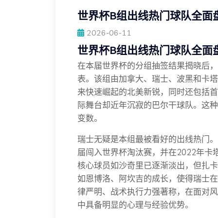
世界杯B组出线热门球队全面
2026-06-11
世界杯B组出线热门球队全面
在本届世界杯的分组抽签结果揭晓后，
表。该组由加拿大、瑞士、波黑和卡塔
来快速崛起的北美新锐，同时还包括首
际舞台却近年沉寂的巴尔干球队。这种
变数。
瑞士无疑是本组最被看好的出线热门。
届闯入世界杯淘汰赛，并在2022年
核心球员如沙奇里已逐渐淡出，但扎卡
如恩博洛、阿坎吉的成长，使得瑞士在
律严明、战术执行力强著称，在面对风
中具备明显的心理与经验优势。