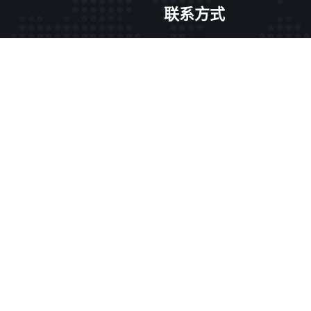
联系方式
l23411永利集团官网
厦门火炬高新区火炬园
北幢第四层西侧
汇总
19379221052
视窗
transatlantic@icloud.
方向
营业时间：9:00-6:00
l23411
永利(集团)有限公司-Official