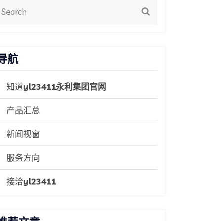
导航
知道
yl23411永利集团官网
产品汇总
新闻视窗
服务方向
接洽
yl23411