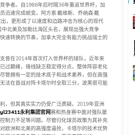
争者。自1986年后时隔36年重返世界杯，加
员迅速完成蜕变。阿方索·戴维斯、乔纳森·戴
突出，更形成了以速度和边路冲击为核心的现代
高居中北美及加勒比海区头名，展现出强大竞争
快速转换的节奏，加拿大完全有能力挑战瑞士的
支曾在2014年首次打入世界杯的球队，近年来
已过巅峰，锋线缺乏稳定得分点，整体阵容老化
尽管拥有一定的技术底子和战术素养，但在高强
无法在首战对阵卡塔尔时全取三分，波黑很可能
利，但其真实实力仍受广泛质疑。2019年亚洲
yl23411永利集团官网
赛和热身赛中面对强队屡
控制力不足等问题。尽管归化球员政策为其补充
对欧洲和北美的高强度逼抢，卡塔尔的技术优势