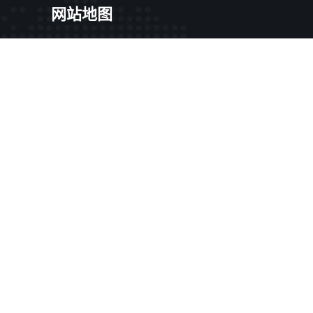
网站地图
光厦楼
SiteMap
com