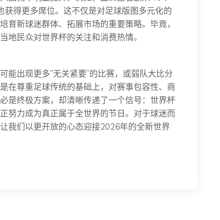
也获得更多席位。这不仅是对足球版图多元化的
培育新球迷群体、拓展市场的重要策略。毕竟，
当地民众对世界杯的关注和消费热情。
可能出现更多“无关紧要”的比赛，或弱队大比分
是在尊重足球传统的基础上，对赛事包容性、商
必是终极方案，却清晰传递了一个信号：世界杯
正努力成为真正属于全世界的节日。对于球迷而
让我们以更开放的心态迎接2026年的全新世界