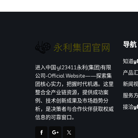
导航
知道
y
进入中国·yl23411永利(集团)有限
产品
公司-Official Website——探索集
团核心实力，把握时代机遇。这里
新闻
整合全产业链资源，提供成功案
服务
例、技术创新成果及市场趋势分
接洽
y
析，是决策者与合作伙伴获取权威
信息的可靠窗口。