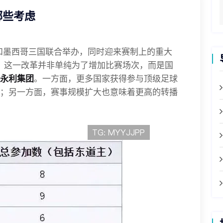
哪些考虑
大和墨西哥三国联合举办，同时迎来赛制上的重大
支。这一改革并非单纯为了增加比赛场次，而是国
永利集团
。一方面，更多国家获得参与顶级足球
；另一方面，赛事规模扩大也意味着更高的转播