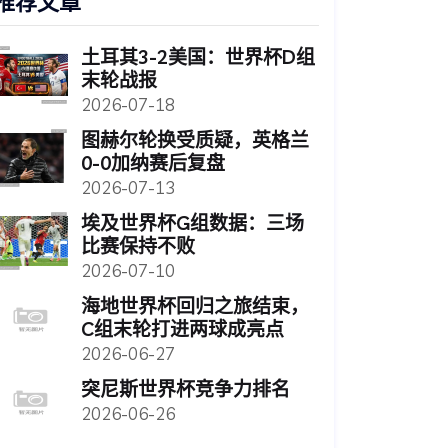
推荐文章
土耳其3-2美国：世界杯D组
末轮战报
2026-07-18
图赫尔轮换受质疑，英格兰
0-0加纳赛后复盘
2026-07-13
埃及世界杯G组数据：三场
比赛保持不败
2026-07-10
海地世界杯回归之旅结束，
C组末轮打进两球成亮点
2026-06-27
突尼斯世界杯竞争力排名
2026-06-26