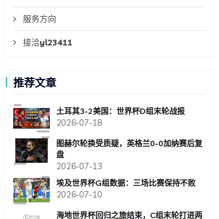
服务方向
接洽
yl23411
推荐文章
土耳其3-2美国：世界杯D组末轮战报
2026-07-18
图赫尔轮换受质疑，英格兰0-0加纳赛后复
盘
2026-07-13
埃及世界杯G组数据：三场比赛保持不败
2026-07-10
海地世界杯回归之旅结束，C组末轮打进两