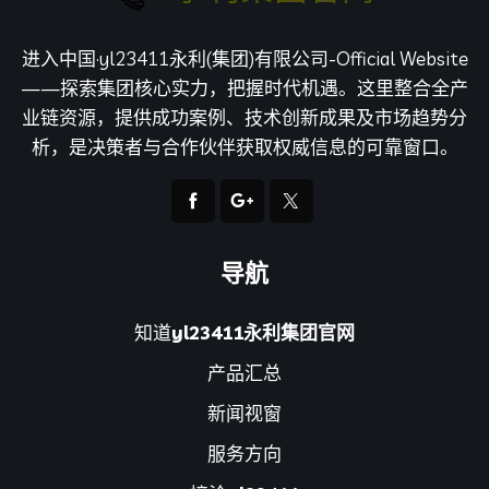
进入中国·yl23411永利(集团)有限公司-Official Website
——探索集团核心实力，把握时代机遇。这里整合全产
业链资源，提供成功案例、技术创新成果及市场趋势分
析，是决策者与合作伙伴获取权威信息的可靠窗口。
导航
知道
yl23411永利集团官网
产品汇总
新闻视窗
服务方向