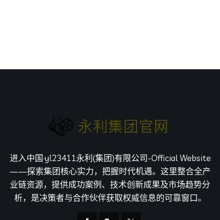
进入中国·yl23411永利(集团)有限公司-Official Website
——探索集团核心实力，把握时代机遇。这里整合全产
业链资源，提供成功案例、技术创新成果及市场趋势分
析，是决策者与合作伙伴获取权威信息的可靠窗口。