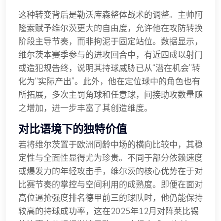
这种转变背后是勒沃库森整体战术的调整。主帅阿
隆索赋予维尔茨更大的自由度，允许他在攻防转换
阶段主导节奏，而非拘泥于固定站位。数据显示，
维尔茨本赛季参与的进攻回合中，有近四成以射门
或造犯规告终，说明其持球威胁已从“潜在机会”转
化为“实际产出”。此外，他在定位球中的角色也有
所拓展，多次主罚角球和任意球，间接助攻数量随
之增加，进一步丰富了其创造维度。
对比语境下的独特价值
若将维尔茨置于欧洲同龄中场的横向比较中，其稳
定性与全面性显得尤为珍贵。不同于部分依赖速度
或爆发力的年轻攻击手，维尔茨的核心优势在于对
比赛节奏的掌控与空间利用的成熟度。即便在面对
高位逼抢强度排名德甲前三的球队时，他仍能保持
较高的持球成功率，这在2025年12月对阵莱比锡