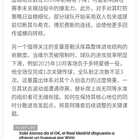
赛季末关键战役中的爆发力。此外，对手对其盯防
策略日益精细化，部分球队开始采用双人包夹或提
前切断其与希克、博尼费斯的连线，迫使他更多回
传或横向转移。
另一个值得关注的变量是勒沃库森整体进攻结构的
依赖度。当维尔茨被限制时，球队的进攻效率明显
下滑，例如2025年10月客场负于多特蒙德一役，
他全场仅完成1次关键传球，全队射正次数不足3
次。这暴露出体系对其个人创造力的过度倚重，一
旦其状态波动或遭遇停赛，替补席上尚无同等水准
的组织者可无缝衔接。如何在保持其核心地位的同
时分散进攻发起点，将是阿隆索后续调整的关键课
题。