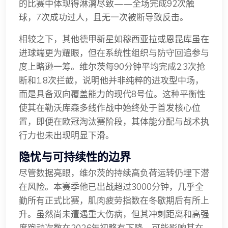
的比赛中体现得淋漓尽致——全场完成92次触
球，7次成功过人，且无一次被断导致反击。
相较之下，其他德甲新星如穆西亚拉或恩昆库虽在
进球端更为耀眼，但在系统性组织与防守回追参与
度上略逊一筹。维尔茨每90分钟平均完成2.3次抢
断和1.8次拦截，说明他并非纯粹的进攻型中场，
而是具备双向覆盖能力的现代8号位。这种平衡性
使其在勒沃库森多线作战中始终处于首发核心位
置，即便在欧冠淘汰赛阶段，其体能分配与战术执
行力也未出现明显下滑。
隐忧与可持续性的边界
尽管数据亮眼，维尔茨的持续高负荷运转仍埋下潜
在风险。本赛季他已出战超过3000分钟，几乎全
勤所有正式比赛，肌肉疲劳指数在冬歇期后有所上
升。虽然尚未遭遇重大伤病，但其冲刺距离和高强
度跑动次数在2026年初略有下降，可能影响其在