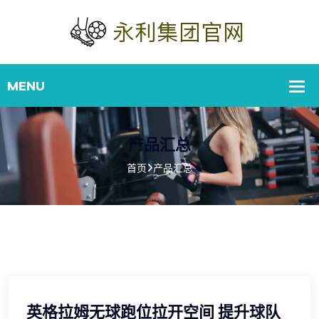
产品汇总
首页
产品汇总
英格拉姆无球跑位拉开空间 提升球队