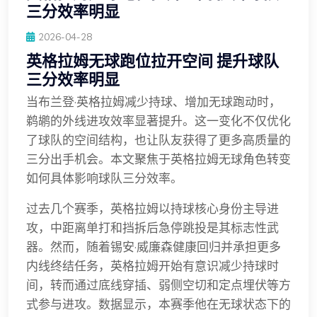
三分效率明显
2026-04-28
英格拉姆无球跑位拉开空间 提升球队
三分效率明显
当布兰登·英格拉姆减少持球、增加无球跑动时，
鹈鹕的外线进攻效率显著提升。这一变化不仅优化
了球队的空间结构，也让队友获得了更多高质量的
三分出手机会。本文聚焦于英格拉姆无球角色转变
如何具体影响球队三分效率。
过去几个赛季，英格拉姆以持球核心身份主导进
攻，中距离单打和挡拆后急停跳投是其标志性武
器。然而，随着锡安·威廉森健康回归并承担更多
内线终结任务，英格拉姆开始有意识减少持球时
间，转而通过底线穿插、弱侧空切和定点埋伏等方
式参与进攻。数据显示，本赛季他在无球状态下的