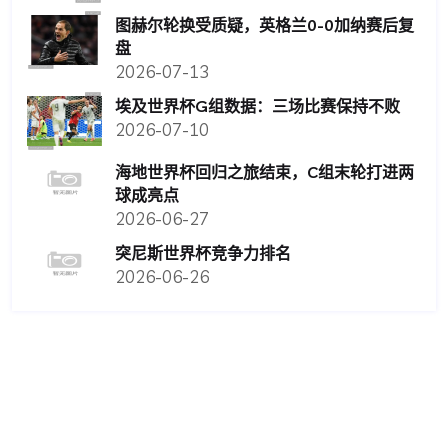
图赫尔轮换受质疑，英格兰0-0加纳赛后复
盘
2026-07-13
埃及世界杯G组数据：三场比赛保持不败
2026-07-10
海地世界杯回归之旅结束，C组末轮打进两
球成亮点
2026-06-27
突尼斯世界杯竞争力排名
2026-06-26