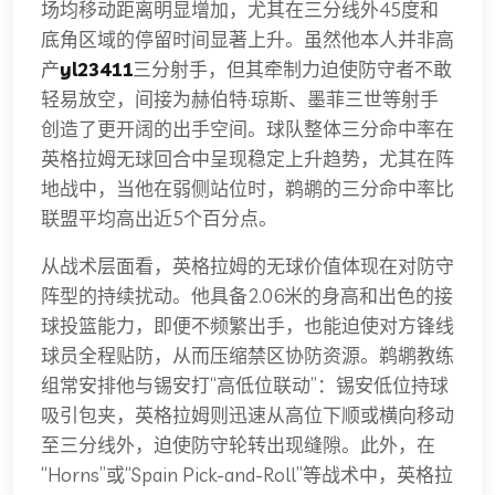
场均移动距离明显增加，尤其在三分线外45度和
底角区域的停留时间显著上升。虽然他本人并非高
产
yl23411
三分射手，但其牵制力迫使防守者不敢
轻易放空，间接为赫伯特·琼斯、墨菲三世等射手
创造了更开阔的出手空间。球队整体三分命中率在
英格拉姆无球回合中呈现稳定上升趋势，尤其在阵
地战中，当他在弱侧站位时，鹈鹕的三分命中率比
联盟平均高出近5个百分点。
从战术层面看，英格拉姆的无球价值体现在对防守
阵型的持续扰动。他具备2.06米的身高和出色的接
球投篮能力，即便不频繁出手，也能迫使对方锋线
球员全程贴防，从而压缩禁区协防资源。鹈鹕教练
组常安排他与锡安打“高低位联动”：锡安低位持球
吸引包夹，英格拉姆则迅速从高位下顺或横向移动
至三分线外，迫使防守轮转出现缝隙。此外，在
“Horns”或“Spain Pick-and-Roll”等战术中，英格拉