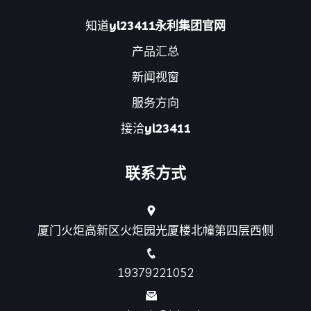
知道
yl23411永利集团官网
产品汇总
新闻视窗
服务方向
接洽
yl23411
联系方式
厦门火炬高新区火炬园光厦楼北幢第四层西侧
19379221052