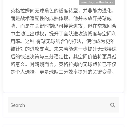
英格拉姆向无球角色的适度转型，并非能力退化，
而是战术适配性的成熟体现。他并未放弃持球威
胁，而是在关键时刻仍可接管进攻，但在常规回合
中主动让出球权，提升了全队进攻流畅度与空间利
用率。这种“有球无球结合”的打法，使他成为更难
被针对的进攻支点。未来若能进一步提升无球接球
后的快速决策与三分稳定性，其空间价值将更具战
略意义。对鹈鹕而言，英格拉姆的无球跑位已不仅
是个人选择，更是球队三分效率提升的关键变量。