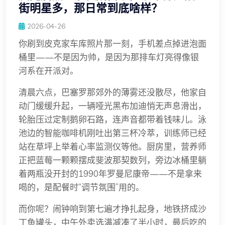
街明星多，那日常到底啥样？
2026-04-26
你刷到皮克家车库照片那一刻，手机差点掉进泡面
桶里——不是因为帅，是因为那排车灯亮得像银
河系在开派对。
清晨六点，巴塞罗那郊外的薄雾还没散尽，他家自
动门缓缓升起，一辆哑光黑布加迪悄无声息滑出，
轮胎压过定制鹅卵石路，连声音都带着钱味儿。泳
池边的智能咖啡机刚吐出第三杯冷萃，训练师已经
站在草坪上举着心率监测仪等他。厨房里，营养师
正把蓝莓一颗颗摆成斐波那契数列，旁边冰桶里躺
着两瓶没开封的1990年罗曼尼康帝——不是拿来
喝的，是配餐时“调节氛围”用的。
而你呢？闹钟响到第七遍才挣扎起身，地铁挤成沙
丁鱼罐头，中午外卖选满减凑了半小时，最后吃的