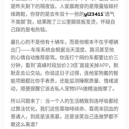
是昨天剩下的隔夜饭。人家晨跑穿的是限量版碳纤
维跑鞋，你穿的是去年双十一抢的
yl23411
“透气
不臭脚”款，结果跑了三公里脚底板发烫，怀疑自
己踩的是电热毯。
最扎心的不是他有十辆车，而是他根本不在乎哪辆
出门——车库系统会根据当天湿度、路况甚至他
的心情自动推荐座驾。你连打个网约车都要比价三
分钟，看到“高峰时段加价2.3倍”直接关掉APP，默
默走去公交站。你说这日子过得，连他家狗戴的智
能项圈都比你手表贵，还能监测睡眠质量、情绪波
动，顺便提醒它该去私人宠物SPA做精油按摩了。
所以问题来了：当一个人的生活精致到连呼吸都经
过算法优化，我们这些靠咖啡续命、靠周末回血的
普通人，到底是该羡慕，还是该笑自己连做梦都不
敢这么离谱？