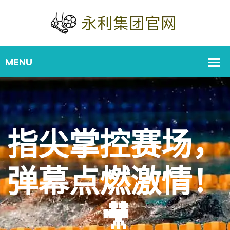
指尖掌控赛场，
弹幕点燃激情！
🎥