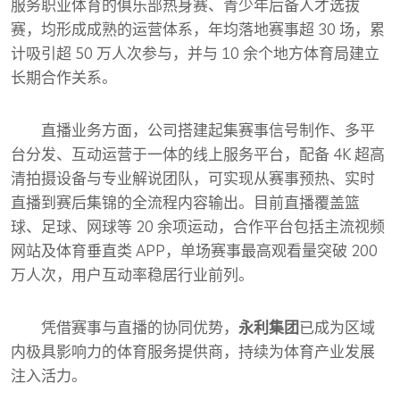
服务职业体育的俱乐部热身赛、青少年后备人才选拔
赛，均形成成熟的运营体系，年均落地赛事超 30 场，累
计吸引超 50 万人次参与，并与 10 余个地方体育局建立
长期合作关系。
直播业务方面，公司搭建起集赛事信号制作、多平
台分发、互动运营于一体的线上服务平台，配备 4K 超高
清拍摄设备与专业解说团队，可实现从赛事预热、实时
直播到赛后集锦的全流程内容输出。目前直播覆盖篮
球、足球、网球等 20 余项运动，合作平台包括主流视频
网站及体育垂直类 APP，单场赛事最高观看量突破 200
万人次，用户互动率稳居行业前列。
凭借赛事与直播的协同优势，
永利集团
已成为区域
内极具影响力的体育服务提供商，持续为体育产业发展
注入活力。