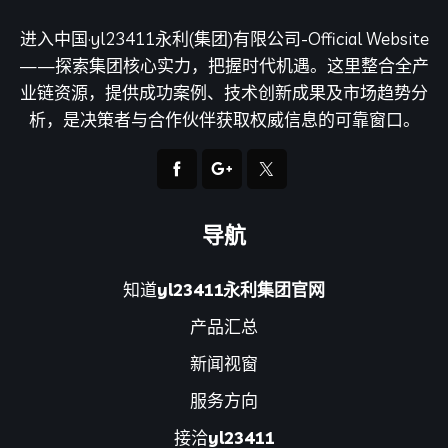
进入中国·yl23411永利(集团)有限公司-Official Website
——探索集团核心实力，把握时代机遇。这里整合全产
业链资源，提供成功案例、技术创新成果及市场趋势分
析，是决策者与合作伙伴获取权威信息的可靠窗口。
导航
知道
yl23411永利集团官网
产品汇总
新闻视窗
服务方向
接洽
yl23411