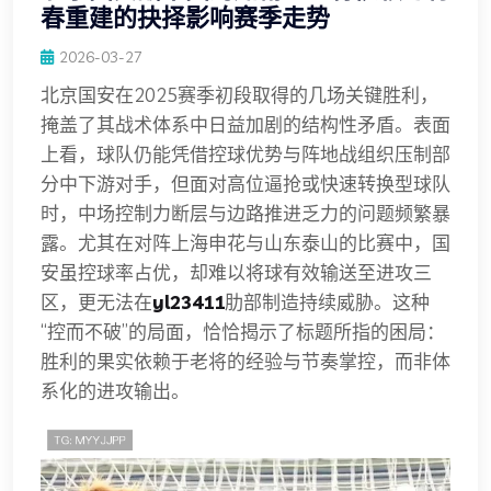
春重建的抉择影响赛季走势
2026-03-27
北京国安在2025赛季初段取得的几场关键胜利，
掩盖了其战术体系中日益加剧的结构性矛盾。表面
上看，球队仍能凭借控球优势与阵地战组织压制部
分中下游对手，但面对高位逼抢或快速转换型球队
时，中场控制力断层与边路推进乏力的问题频繁暴
露。尤其在对阵上海申花与山东泰山的比赛中，国
安虽控球率占优，却难以将球有效输送至进攻三
区，更无法在
yl23411
肋部制造持续威胁。这种
“控而不破”的局面，恰恰揭示了标题所指的困局：
胜利的果实依赖于老将的经验与节奏掌控，而非体
系化的进攻输出。