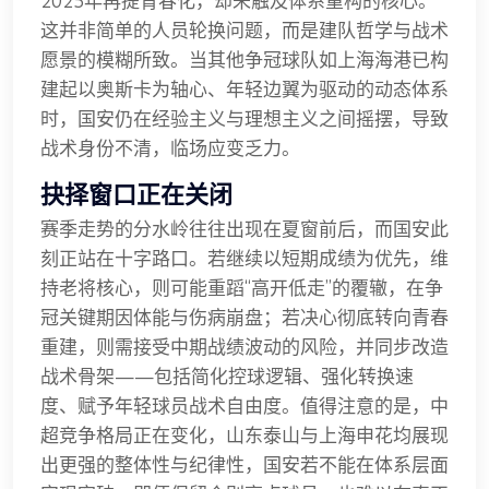
2025年再提青春化，却未触及体系重构的核心。
这并非简单的人员轮换问题，而是建队哲学与战术
愿景的模糊所致。当其他争冠球队如上海海港已构
建起以奥斯卡为轴心、年轻边翼为驱动的动态体系
时，国安仍在经验主义与理想主义之间摇摆，导致
战术身份不清，临场应变乏力。
抉择窗口正在关闭
赛季走势的分水岭往往出现在夏窗前后，而国安此
刻正站在十字路口。若继续以短期成绩为优先，维
持老将核心，则可能重蹈“高开低走”的覆辙，在争
冠关键期因体能与伤病崩盘；若决心彻底转向青春
重建，则需接受中期战绩波动的风险，并同步改造
战术骨架——包括简化控球逻辑、强化转换速
度、赋予年轻球员战术自由度。值得注意的是，中
超竞争格局正在变化，山东泰山与上海申花均展现
出更强的整体性与纪律性，国安若不能在体系层面